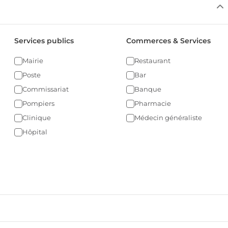
Services publics
Commerces & Services
Mairie
Restaurant
Poste
Bar
Commissariat
Banque
Pompiers
Pharmacie
Clinique
Médecin généraliste
Hôpital