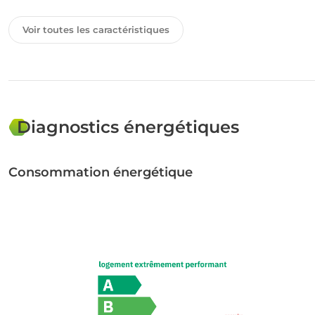
Surfaces annexes
Voir toutes les caractéristiques
Etage 2
Bâtiment de 5 étages
Environnement
Diagnostics énergétiques
Exposition EST
Vue Panoramique
Consommation énergétique