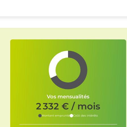
Vos mensualités
2 332
€ / mois
Montant emprunté
Coût des intérêts