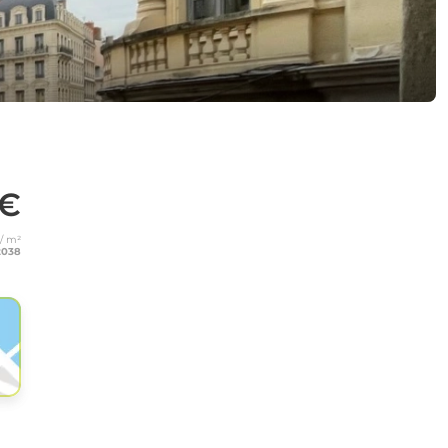
 €
 / m²
2038