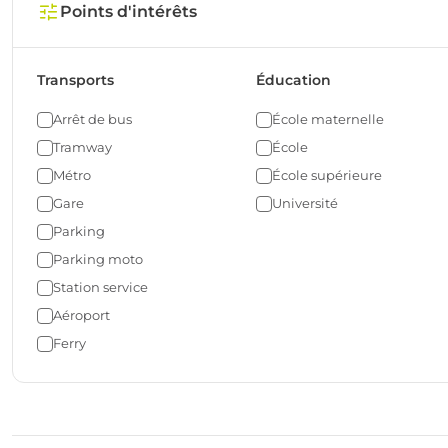
Points d'intérêts
Transports
Éducation
Arrêt de bus
École maternelle
Tramway
École
Métro
École supérieure
Gare
Université
Parking
Parking moto
Station service
Aéroport
Ferry