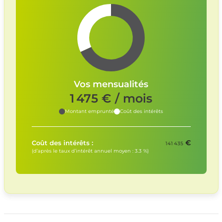
Vos mensualités
1 475
€ / mois
Montant emprunté
Coût des intérêts
€
Coût des intérêts :
141 435
(d’après le taux d’intérêt annuel moyen :
3.3
%)