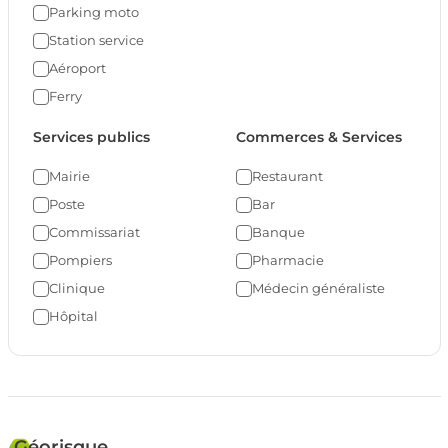
Parking moto
Station service
Aéroport
Ferry
Services publics
Commerces & Services
Mairie
Restaurant
Poste
Bar
Commissariat
Banque
Pompiers
Pharmacie
Clinique
Médecin généraliste
Hôpital
Géorisque