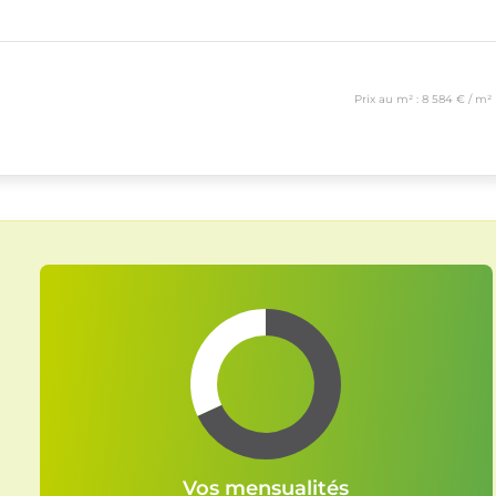
Prix au m² : 8 584 € / m²
Vos mensualités