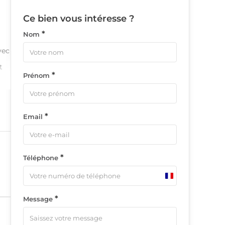
Ce bien vous intéresse ?
*
Nom
vec
t
*
Prénom
s
*
Email
*
Téléphone
France
+33
*
Message