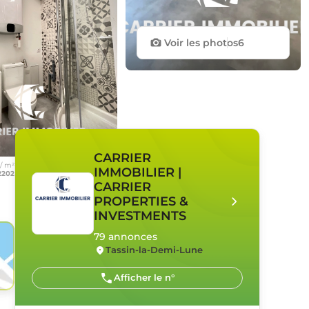
Voir les photos
6
 €
CARRIER
 / m²
IMMOBILIER |
2202
CARRIER
PROPERTIES &
INVESTMENTS
79 annonces
Tassin-la-Demi-Lune
Afficher le n°