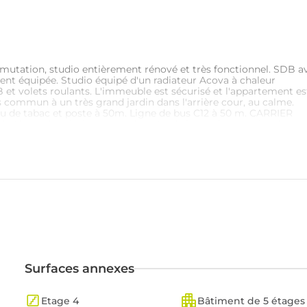
 mutation, studio entièrement rénové et très fonctionnel. SDB a
nt équipée. Studio équipé d'un radiateur Acova à chaleur
 et volets roulants. L'immeuble est sécurisé et l'appartement es
 commun à un très grand jardin dans l'arrière cour, au calme.
au de tabac et poste à 50m. Ligne de bus C12 à 50 m. CARRIER
onoraires à charge vendeur. Les informations sur les risque
sques http://www.georisques.gouv.fr
Surfaces annexes
Etage 4
Bâtiment de 5 étages