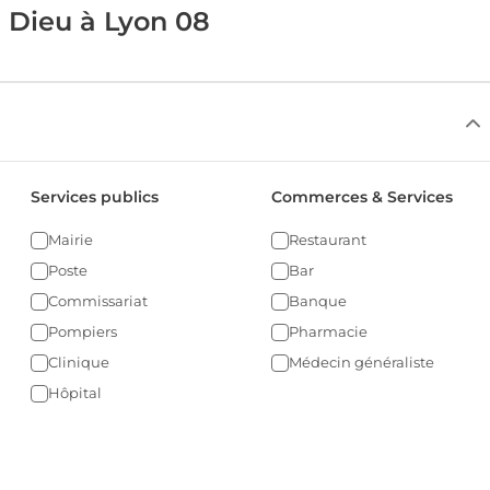
 Dieu à Lyon 08
Services publics
Commerces & Services
Mairie
Restaurant
Poste
Bar
Commissariat
Banque
Pompiers
Pharmacie
Clinique
Médecin généraliste
Hôpital