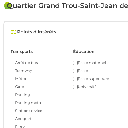
Quartier Grand Trou-Saint-Jean de
Points d'intérêts
Transports
Éducation
Arrêt de bus
École maternelle
Tramway
École
Métro
École supérieure
Gare
Université
Parking
Parking moto
Station service
Aéroport
Ferry