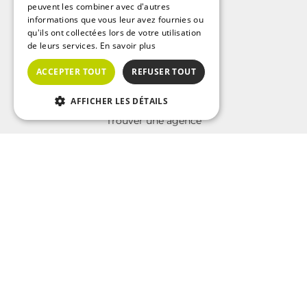
A découvrir
peuvent les combiner avec d'autres
informations que vous leur avez fournies ou
Nos guides immobiliers
qu'ils ont collectées lors de votre utilisation
Immobilier sur Paris
de leurs services.
En savoir plus
Immobilier sur Marseille
ACCEPTER TOUT
REFUSER TOUT
Immobilier sur Lyon
AFFICHER LES DÉTAILS
A propos d'Interkab
Carte
Trouver une agence
Qui sommes nous?
La charte Interkab
Votre projet immobilier
Annonces immobilières sur Paris
Annonces immobilières sur Marseille
Annonces immobilières sur Lyon