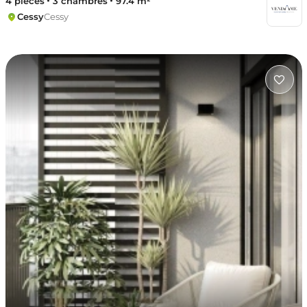
4 pièces
3 chambres
97.4 m²
Cessy
Cessy