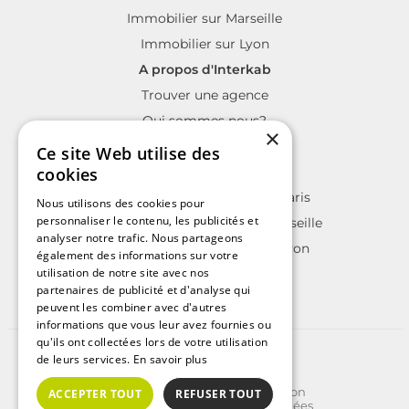
Immobilier sur Marseille
Immobilier sur Lyon
A propos d'Interkab
Trouver une agence
Qui sommes nous?
×
La charte Interkab
Ce site Web utilise des
Votre projet immobilier
cookies
Annonces immobilières sur Paris
Nous utilisons des cookies pour
personnaliser le contenu, les publicités et
Annonces immobilières sur Marseille
analyser notre trafic. Nous partageons
Annonces immobilières sur Lyon
également des informations sur votre
utilisation de notre site avec nos
partenaires de publicité et d'analyse qui
peuvent les combiner avec d'autres
informations que vous leur avez fournies ou
qu'ils ont collectées lors de votre utilisation
©2025 | Tous droits réservés
de leurs services.
En savoir plus
Plan du site
Conditions Générales d'Utilisation
ACCEPTER TOUT
REFUSER TOUT
Politique de protection des données