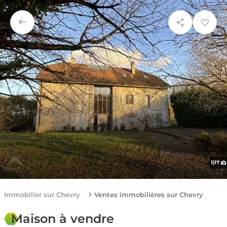
1
|
17
Immobilier sur Chevry
Ventes immobilières sur Chevry
Maison à vendre