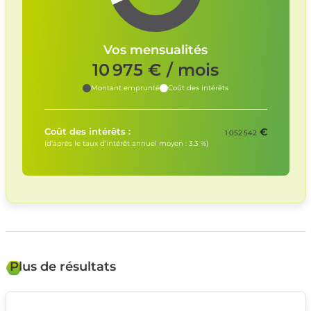
Vos mensualités
10 975
€ / mois
Montant emprunté
Coût des intérêts
€
Coût des intérêts :
1 052 542
(d’après le taux d’intérêt annuel moyen :
3.3
%)
Plus de résultats