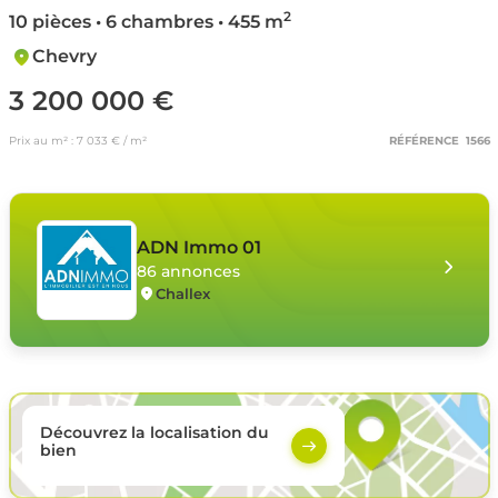
2
10 pièces • 6 chambres • 455 m
Chevry
3 200 000 €
Prix au m² : 7 033 € / m²
RÉFÉRENCE 1566
ADN Immo 01
86 annonces
Challex
Découvrez la localisation du
bien