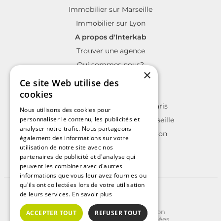
×
Ce site Web utilise des
cookies
Le label des agents immobiliers indépendants
Nous utilisons des cookies pour
personnaliser le contenu, les publicités et
analyser notre trafic. Nous partageons
également des informations sur votre
utilisation de notre site avec nos
partenaires de publicité et d'analyse qui
A découvrir
peuvent les combiner avec d'autres
informations que vous leur avez fournies ou
Nos guides immobiliers
qu'ils ont collectées lors de votre utilisation
Immobilier sur Paris
de leurs services.
En savoir plus
Immobilier sur Marseille
ACCEPTER TOUT
REFUSER TOUT
Immobilier sur Lyon