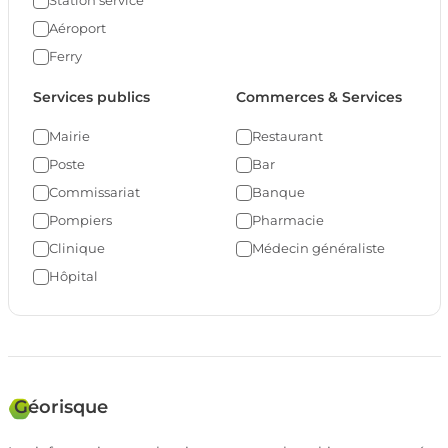
Aéroport
Ferry
Services publics
Commerces & Services
Mairie
Restaurant
Poste
Bar
Commissariat
Banque
Pompiers
Pharmacie
Clinique
Médecin généraliste
Hôpital
Géorisque