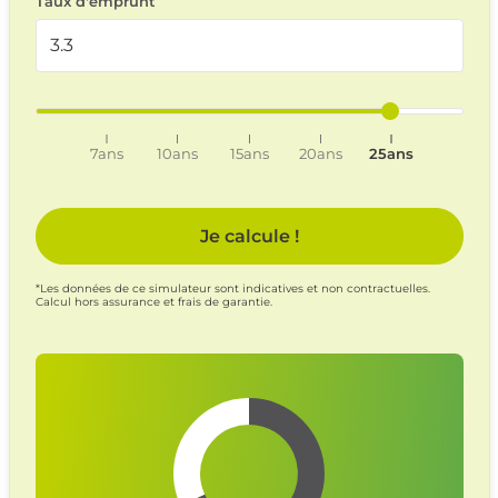
Taux d'emprunt
7ans
10ans
15ans
20ans
25ans
Je calcule !
*Les données de ce simulateur sont indicatives et non contractuelles.
Calcul hors assurance et frais de garantie.