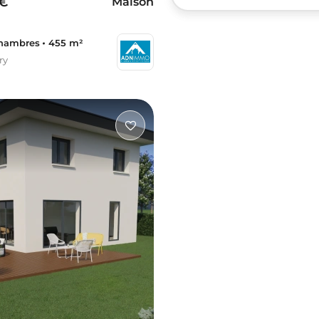
 €
Maison
hambres
455 m²
ry