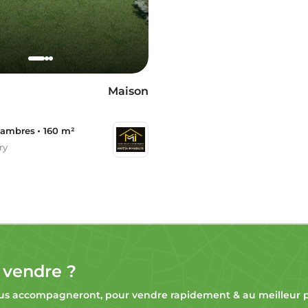
Maison
hambres
160 m²
ry
 vendre ?
s accompagneront, pour vendre rapidement & au meilleur pr