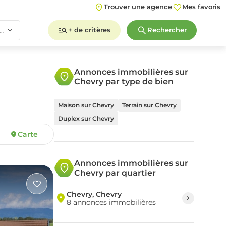
Trouver une agence
Mes favoris
+ de critères
Rechercher
 pièce(s)
Annonces immobilières sur
Chevry par type de bien
2
3
4
5+
Maison sur Chevry
Terrain sur Chevry
Duplex sur Chevry
Carte
2
3
4
5+
Annonces immobilières sur
Chevry par quartier
Chevry, Chevry
8 annonces immobilières