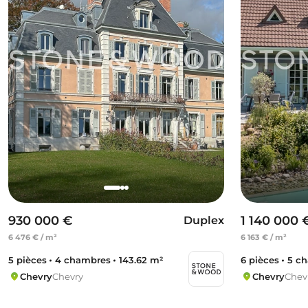
930 000 €
1 140 000 
Duplex
6 476 € / m²
6 163 € / m²
5 pièces
4 chambres
143.62 m²
6 pièces
5 c
Chevry
Chevry
Chevry
Chev