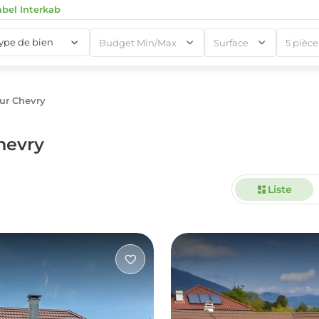
abel Interkab
type de bien
Budget Min/Max
Surface
5
ur Chevry
1
hevry
Liste
1