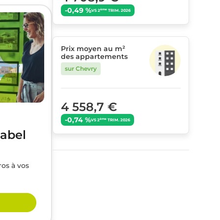
-0,49 %
ème
VS 2
TRIM. 2026
Prix moyen au m²
des appartements
sur Chevry
4 558,7 €
-0,74 %
ème
VS 2
TRIM. 2026
label
ros à vos