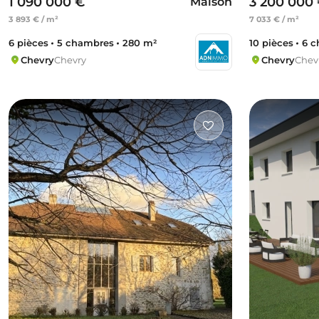
1 090 000 €
3 200 000
Maison
3 893 € / m²
7 033 € / m²
6 pièces
5 chambres
280 m²
10 pièces
6 c
Chevry
Chevry
Chevry
Chev