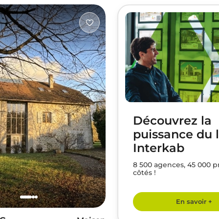
Découvrez la
puissance du 
Interkab
8 500 agences, 45 000 p
côtés !
En savoir +