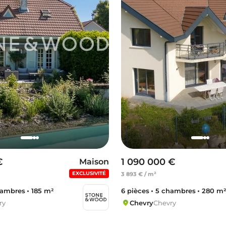
€
1 090 000 €
Maison
EXCLUSIVITÉ
3 893 € / m²
hambres
185 m²
6 pièces
5 chambres
280 m
ry
Chevry
Chevry