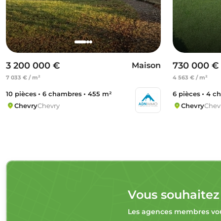
3 200 000 €
730 000 €
Maison
7 033 € / m²
4 563 € / m²
10 pièces
6 chambres
455 m²
6 pièces
4 c
Chevry
Chevry
Chevry
Chev
Vous souhaitez
Les agences membres vou