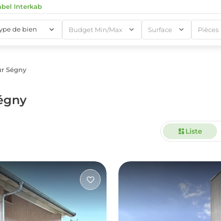
abel Interkab
type de bien
Budget Min/Max
Surface
Pièces
ur Ségny
1
égny
Liste
1