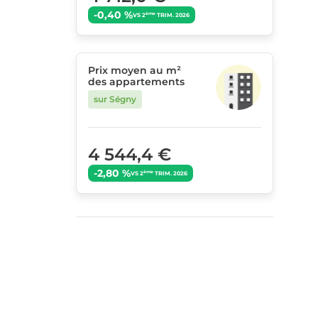
-0,40 %
ème
VS 2
TRIM. 2026
Prix moyen au m²
des appartements
sur Ségny
4 544,4 €
-2,80 %
ème
VS 2
TRIM. 2026