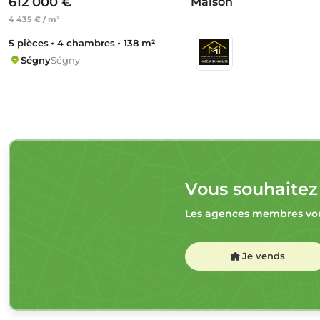
612 000 €
Maison
4 435 € / m²
5 pièces
4 chambres
138 m²
Ségny
Ségny
Vous souhaitez
Les agences membres vou
Je vends