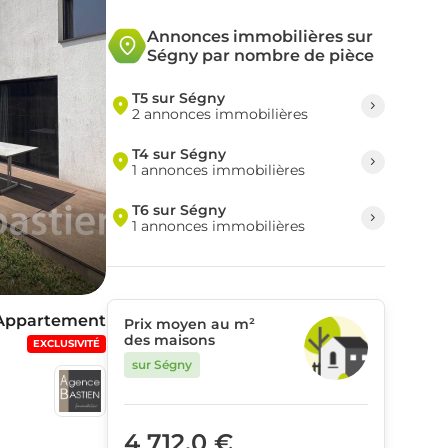
Annonces immobilières sur
Ségny par nombre de pièce
T5 sur Ségny
2 annonces immobilières
T4 sur Ségny
1 annonces immobilières
T6 sur Ségny
1 annonces immobilières
Appartement
Prix moyen au m²
des maisons
EXCLUSIVITÉ
sur Ségny
²
4 712,0 €