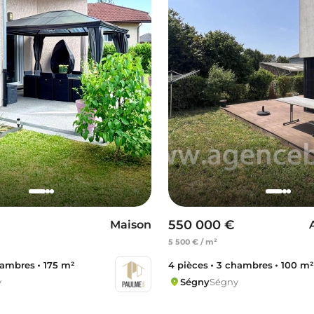
550 000 €
Maison
5 500 € / m²
hambres
175 m²
4 pièces
3 chambres
100 m
y
Ségny
Ségny