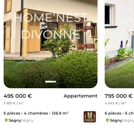
495 000 €
795 000 €
Appartement
3 901 € / m²
4 543 € / m²
5 pièces
4 chambres
126.9 m²
6 pièces
5 c
Ségny
Ségny
Ségny
Ségn