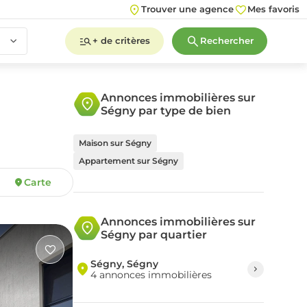
Trouver une agence
Mes favoris
+ de critères
Rechercher
Annonces immobilières sur
Ségny par type de bien
2
3
4
5+
Maison sur Ségny
Appartement sur Ségny
Carte
2
3
4
5+
Annonces immobilières sur
Ségny par quartier
Ségny, Ségny
4 annonces immobilières