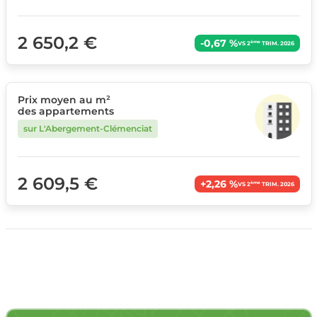
2 650,2 €
-0,67 %
ème
VS 2
TRIM. 2026
Prix moyen au m²
des appartements
sur L'Abergement-Clémenciat
2 609,5 €
+2,26 %
ème
VS 2
TRIM. 2026