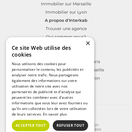
Immobilier sur Marseille
Immobilier sur Lyon
A propos d'Interkab
Trouver une agence
Qui sommes nous?
×
La charte Interkab
Ce site Web utilise des
Votre projet immobilier
cookies
Annonces immobilières sur Paris
Nous utilisons des cookies pour
personnaliser le contenu, les publicités et
Annonces immobilières sur Marseille
analyser notre trafic. Nous partageons
Annonces immobilières sur Lyon
également des informations sur votre
utilisation de notre site avec nos
partenaires de publicité et d'analyse qui
peuvent les combiner avec d'autres
informations que vous leur avez fournies ou
qu'ils ont collectées lors de votre utilisation
©2025 | Tous droits réservés
de leurs services.
En savoir plus
Plan du site
Conditions Générales d'Utilisation
ACCEPTER TOUT
REFUSER TOUT
Politique de protection des données