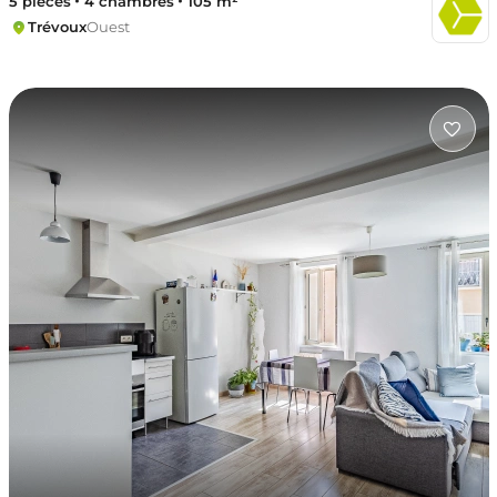
5 pièces
4 chambres
105 m²
Trévoux
Ouest