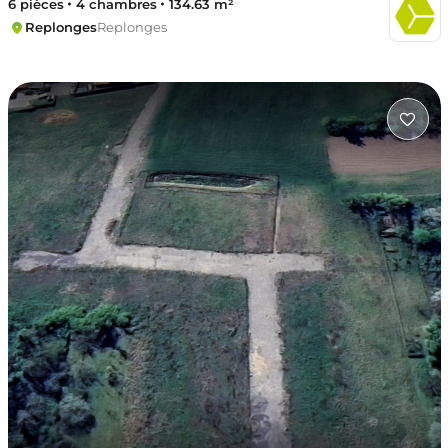
6 pièces
4 chambres
134.63 m²
Replonges
Replonges