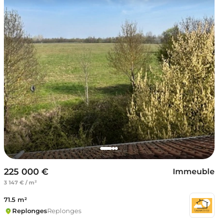
225 000 €
Immeuble
3 147 € / m²
71.5 m²
Replonges
Replonges