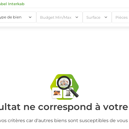
abel Interkab
type de bien
Budget Min/Max
Surface
Pièces
1
1
ltat ne correspond à votr
vos critères car d'autres biens sont susceptibles de vous 