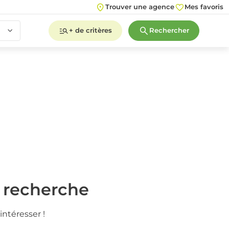
Trouver une agence
Mes favoris
+ de critères
Rechercher
2
3
4
5+
2
3
4
5+
e recherche
intéresser !