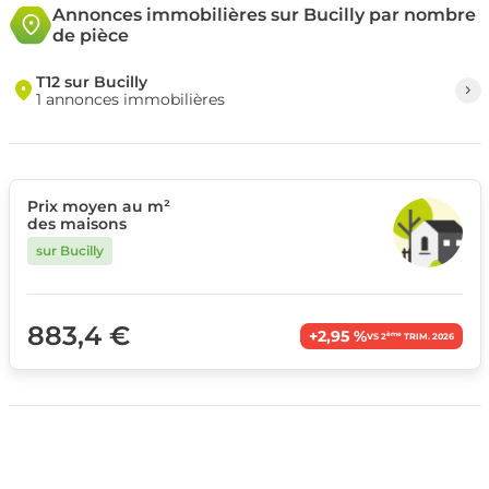
Annonces immobilières sur Bucilly par nombre
de pièce
T12 sur Bucilly
1 annonces immobilières
Prix moyen au m²
des maisons
sur Bucilly
883,4 €
+2,95 %
ème
VS 2
TRIM. 2026