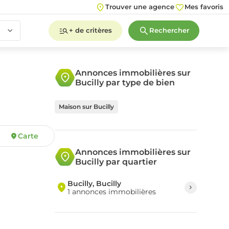
Trouver une agence
Mes favoris
+ de critères
Rechercher
Annonces immobilières sur
Bucilly par type de bien
2
3
4
5+
Maison sur Bucilly
Carte
2
3
4
5+
Annonces immobilières sur
Bucilly par quartier
Bucilly, Bucilly
1 annonces immobilières