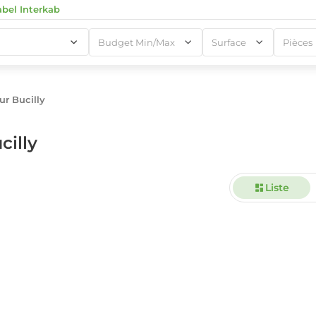
abel Interkab
Budget Min/Max
Surface
Pièces
r Bucilly
1
cilly
Liste
1