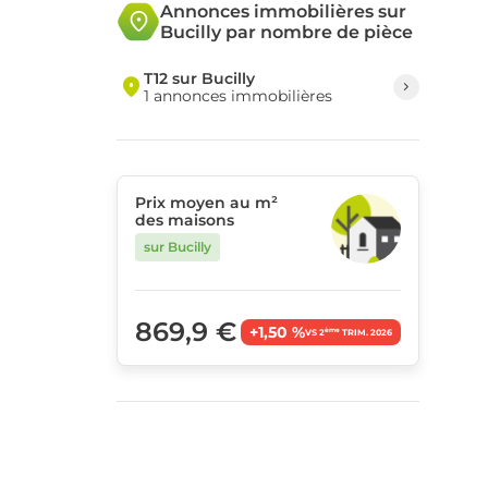
Annonces immobilières sur
Bucilly par nombre de pièce
T12 sur Bucilly
1 annonces immobilières
Prix moyen au m²
des maisons
sur Bucilly
869,9 €
+1,50 %
ème
VS 2
TRIM. 2026