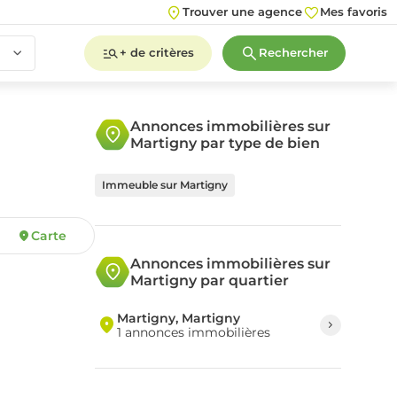
Trouver une agence
Mes favoris
+ de critères
Rechercher
Annonces immobilières sur
Martigny par type de bien
2
3
4
5+
Immeuble sur Martigny
Carte
2
3
4
5+
Annonces immobilières sur
Martigny par quartier
Martigny, Martigny
1 annonces immobilières