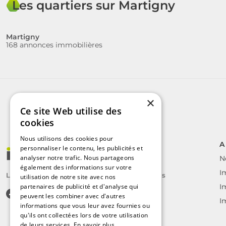
Les quartiers sur Martigny
Martigny
168 annonces immobilières
×
Ce site Web utilise des
cookies
Nous utilisons des cookies pour
A
personnaliser le contenu, les publicités et
analyser notre trafic. Nous partageons
N
également des informations sur votre
I
Le label des agents immobiliers indépendants
utilisation de notre site avec nos
partenaires de publicité et d'analyse qui
I
peuvent les combiner avec d'autres
I
informations que vous leur avez fournies ou
qu'ils ont collectées lors de votre utilisation
de leurs services.
En savoir plus