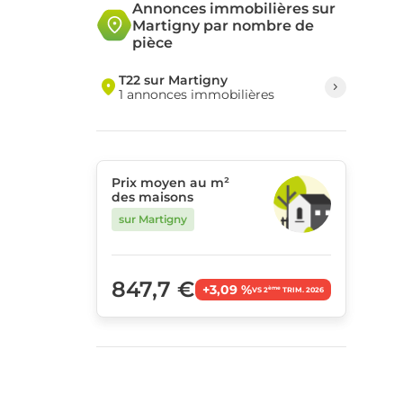
Annonces immobilières sur
Martigny par nombre de
pièce
T22 sur Martigny
1 annonces immobilières
Prix moyen au m²
des maisons
sur Martigny
847,7 €
+3,09 %
ème
VS 2
TRIM. 2026