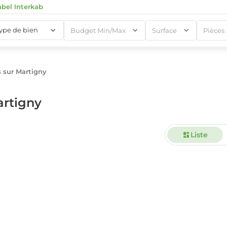
abel Interkab
type de bien
Budget Min/Max
Surface
Pièces
 sur Martigny
1
artigny
Liste
1