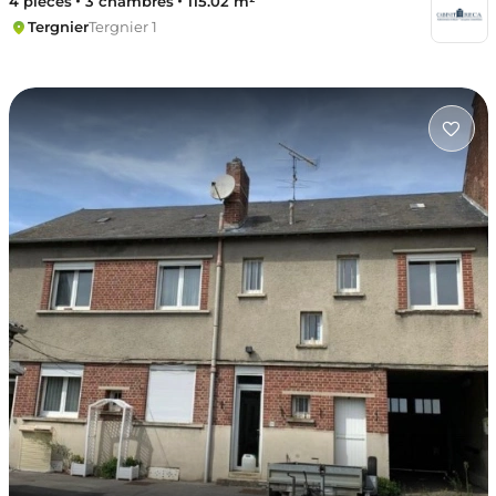
4 pièces
3 chambres
115.02 m²
Tergnier
Tergnier 1