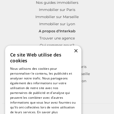
Nos guides immobiliers
Immobilier sur Paris
Immobilier sur Marseille
Immobilier sur Lyon
A propos d'Interkab
Trouver une agence
Qui sommes nous?
×
La charte Interkab
Ce site Web utilise des
Votre projet immobilier
cookies
Annonces immobilières sur Paris
Nous utilisons des cookies pour
personnaliser le contenu, les publicités et
Annonces immobilières sur Marseille
analyser notre trafic. Nous partageons
Annonces immobilières sur Lyon
également des informations sur votre
utilisation de notre site avec nos
partenaires de publicité et d'analyse qui
peuvent les combiner avec d'autres
informations que vous leur avez fournies ou
qu'ils ont collectées lors de votre utilisation
©2025 | Tous droits réservés
de leurs services.
En savoir plus