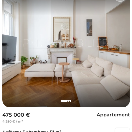
475 000 €
Appartement
4 280 € / m²
4 pièces
3 chambres
111 m²