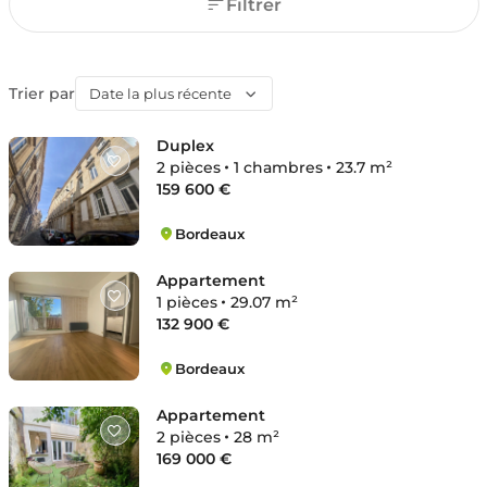
Filtrer
Trier par
Date la plus récente
Duplex
2 pièces
1 chambres
23.7 m²
159 600 €
Bordeaux
Saint-Seurin-Fondaudège
Appartement
1 pièces
29.07 m²
132 900 €
Bordeaux
Nansouty
Appartement
2 pièces
28 m²
169 000 €