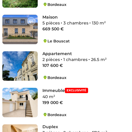
Bordeaux
Hôtel de Ville-Quinconces
Maison
5 pièces
3 chambres
130 m²
669 500 €
Le Bouscat
Centre-Ermitage
Appartement
2 pièces
1 chambres
26.5 m²
107 600 €
Bordeaux
Saint-Bruno-Saint-Victor
Immeuble
EXCLUSIVITÉ
40 m²
199 000 €
Bordeaux
Saint-Bruno-Saint-Victor
Duplex