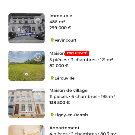
Immeuble
486 m²
299 000 €
Vavincourt
Vavincourt
Maison
EXCLUSIVITÉ
5 pièces
3 chambres
121 m²
82 000 €
Lérouville
Lérouville
Maison de village
11 pièces
6 chambres
195 m²
138 500 €
Ligny-en-Barrois
Ligny-en-Barrois
Appartement
4 pièces
2 chambres
80.3 m²