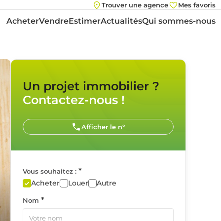
Trouver une agence
Mes favoris
Acheter
Vendre
Estimer
Actualités
Qui sommes-nous
Un projet immobilier ?
Contactez-nous !
Afficher le n°
*
Vous souhaitez :
Acheter
Louer
Autre
*
Nom