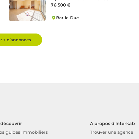
76 500 €
Bar-le-Duc
Marbeaumont Gare Fédération
er + d’annonces
 découvrir
A propos d'Interkab
os guides immobiliers
Trouver une agence