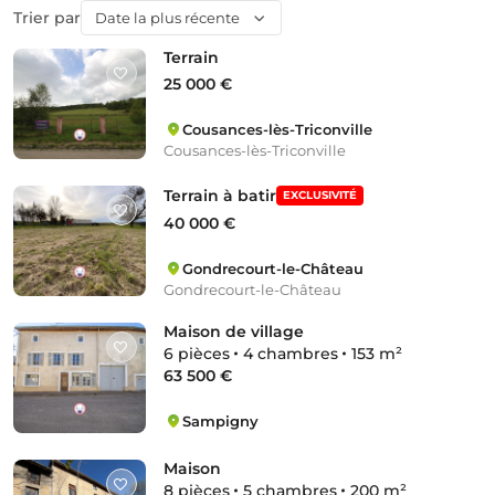
Trier par
Date la plus récente
Terrain
25 000 €
Cousances-lès-Triconville
Cousances-lès-Triconville
Terrain à batir
EXCLUSIVITÉ
40 000 €
Gondrecourt-le-Château
Gondrecourt-le-Château
Maison de village
6 pièces
4 chambres
153 m²
63 500 €
Sampigny
Sampigny
Maison
8 pièces
5 chambres
200 m²