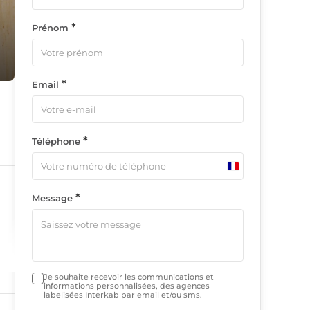
*
Prénom
*
Email
*
Téléphone
France
+33
*
Message
Je souhaite recevoir les communications et
 le
informations personnalisées, des agences
labelisées Interkab par email et/ou sms.