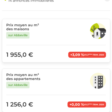
14 annonces immobilières
Prix moyen au m²
des maisons
sur Abbeville
1 955,0 €
+3,09 %
ème
VS 2
TRIM. 2026
Prix moyen au m²
des appartements
sur Abbeville
1 256,0 €
+0,00 %
ème
VS 2
TRIM. 2026