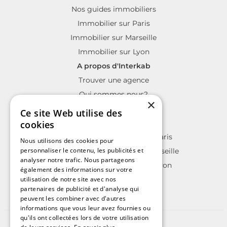
Nos guides immobiliers
Immobilier sur Paris
Immobilier sur Marseille
Immobilier sur Lyon
A propos d'Interkab
Trouver une agence
Qui sommes nous?
×
La charte Interkab
Ce site Web utilise des
Votre projet immobilier
cookies
Annonces immobilières sur Paris
Nous utilisons des cookies pour
personnaliser le contenu, les publicités et
Annonces immobilières sur Marseille
analyser notre trafic. Nous partageons
Annonces immobilières sur Lyon
également des informations sur votre
utilisation de notre site avec nos
partenaires de publicité et d'analyse qui
peuvent les combiner avec d'autres
informations que vous leur avez fournies ou
qu'ils ont collectées lors de votre utilisation
©2025 | Tous droits réservés