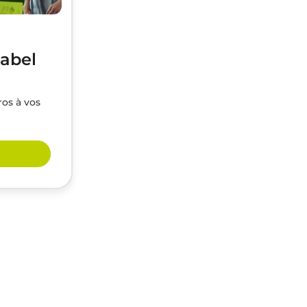
label
ros à vos