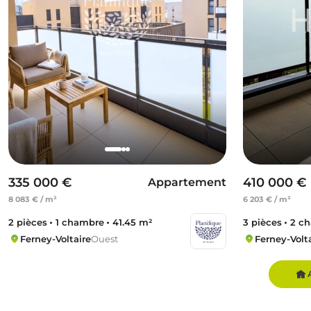
335 000 €
410 000 €
Appartement
8 083 € / m²
6 203 € / m²
2 pièces
1 chambre
41.45 m²
3 pièces
2 c
Ferney-Voltaire
Ouest
Ferney-Volt