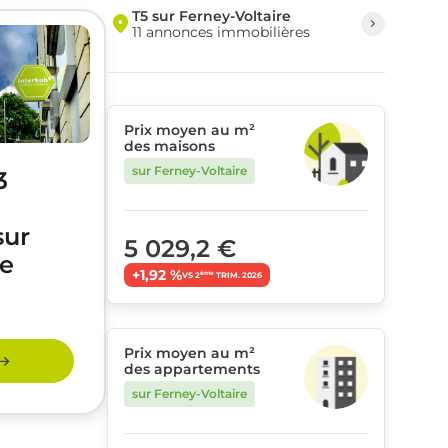
T5 sur Ferney-Voltaire
11 annonces immobilières
Prix moyen au m²
des maisons
sur Ferney-Voltaire
3
sur
5 029,2 €
re
+1,92 %
ème
VS 2
TRIM. 2026
Prix moyen au m²
des appartements
sur Ferney-Voltaire