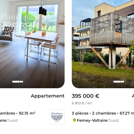
395 000 €
Appartement
5 872 € / m²
hambres
92.15 m²
3 pièces
2 chambres
67.27 
aire
Ouest
Ferney-Voltaire
Ouest