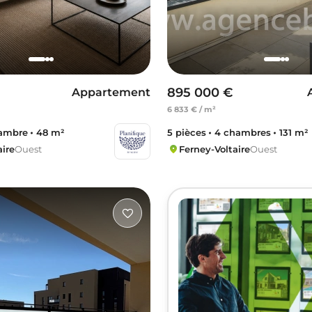
895 000 €
Appartement
6 833 € / m²
hambre
48 m²
5 pièces
4 chambres
131 m²
aire
Ouest
Ferney-Voltaire
Ouest