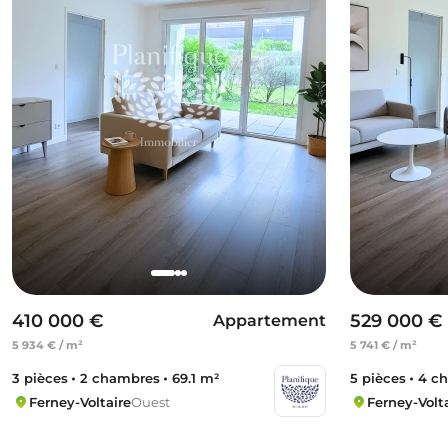
410 000 €
529 000 €
Appartement
5 934 € / m²
5 741 € / m²
3 pièces
2 chambres
69.1 m²
5 pièces
4 c
Ferney-Voltaire
Ouest
Ferney-Volt