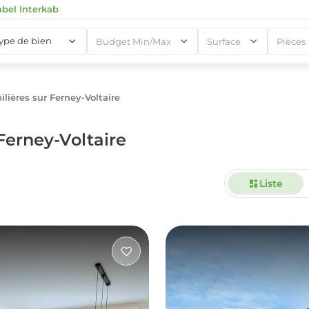
abel Interkab
type de bien
Budget Min/Max
Surface
Pièces
ières sur Ferney-Voltaire
1
Ferney-Voltaire
Liste
1