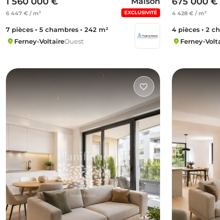
1 560 000 €
675 000 €
Maison
EXCLUSIVITÉ
6 447 € / m²
4 428 € / m²
7 pièces
5 chambres
242 m²
4 pièces
2 c
Ferney-Voltaire
Ouest
Ferney-Volt