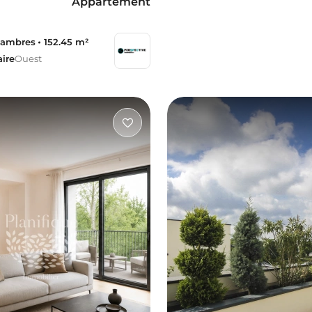
Appartement
hambres
152.45 m²
aire
Ouest