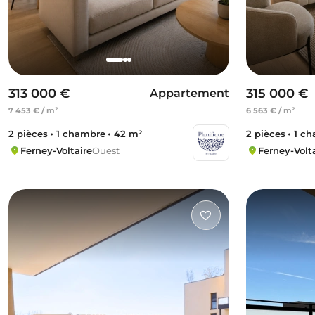
313 000 €
315 000 €
Appartement
7 453 € / m²
6 563 € / m²
2 pièces
1 chambre
42 m²
2 pièces
1 c
Ferney-Voltaire
Ouest
Ferney-Volt