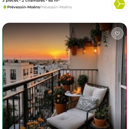
3 pièces
2 chambres
65 m²
Prévessin-Moëns
Prévessin-Moëns