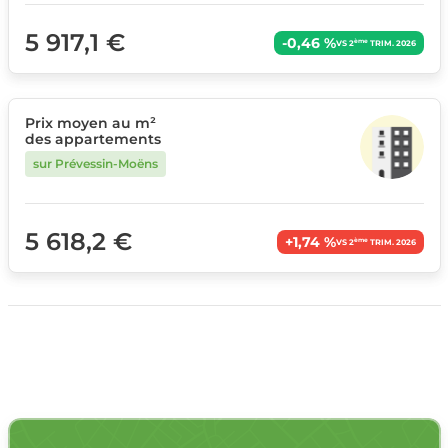
5 917,1 €
-0,46 %
ème
VS 2
TRIM. 2026
Prix moyen au m²
des appartements
sur Prévessin-Moëns
5 618,2 €
+1,74 %
ème
VS 2
TRIM. 2026