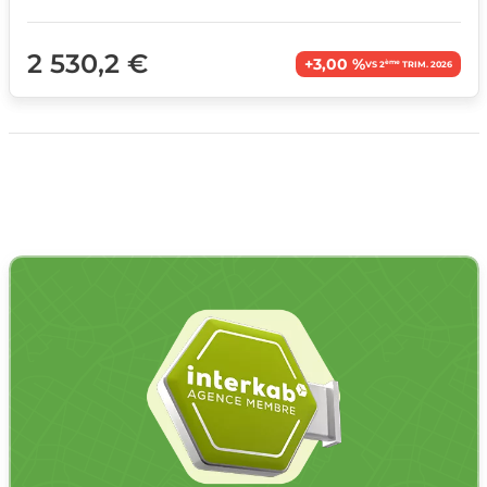
2 530,2 €
+3,00 %
ème
VS 2
TRIM. 2026