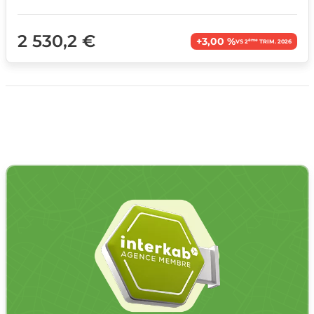
2 530,2 €
+3,00 %
ème
VS 2
TRIM. 2026