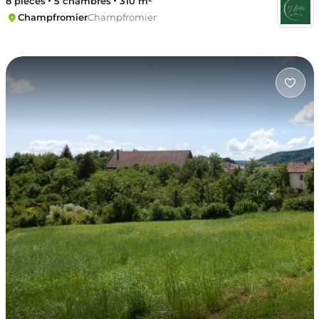
8 pièces
5 chambres
310 m²
Champfromier
Champfromier