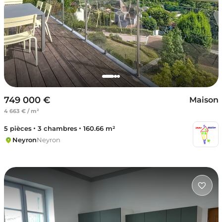
749 000 €
Maison
4 663 € / m²
5 pièces
3 chambres
160.66 m²
Neyron
Neyron