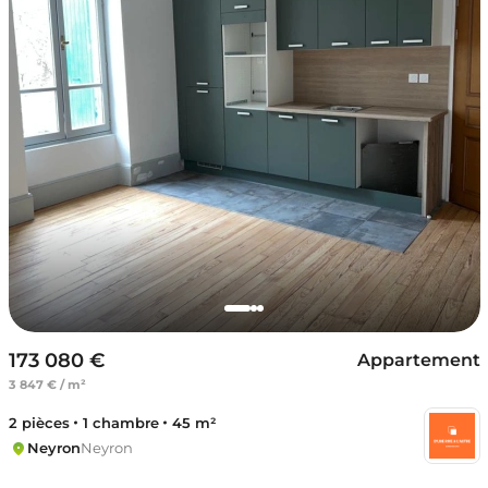
173 080 €
Appartement
3 847 € / m²
2 pièces
1 chambre
45 m²
Neyron
Neyron