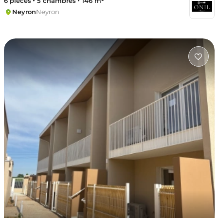
6 pièces
5 chambres
146 m²
Neyron
Neyron