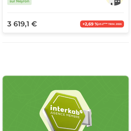
sur Neyron
3 619,1 €
+2,69 %
ème
VS 2
TRIM. 2026