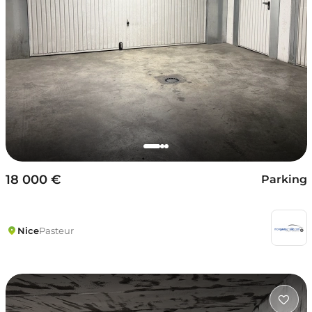
18 000 €
Parking
Nice
Pasteur