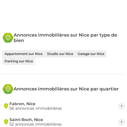
Annonces immobilières sur Nice par type de
bien
Appartement sur Nice
Studio sur Nice
Garage sur Nice
Parking sur Nice
Annonces immobilières sur Nice par quartier
Fabron, Nice
56 annonces immobilières
Saint-Roch, Nice
52 annonces immobilières