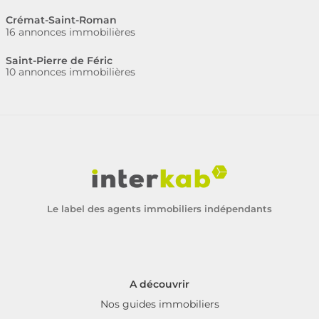
Crémat-Saint-Roman
16 annonces immobilières
Saint-Pierre de Féric
10 annonces immobilières
Le label des agents immobiliers indépendants
A découvrir
Nos guides immobiliers