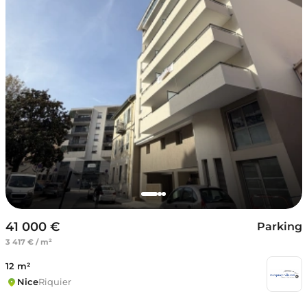
41 000 €
Parking
3 417 € / m²
12 m²
Nice
Riquier