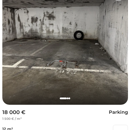
18 000 €
Parking
1 500 € / m²
12 m²