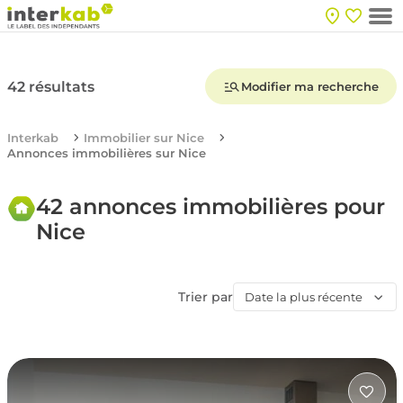
42 résultats
Modifier ma recherche
Interkab
Immobilier sur Nice
Annonces immobilières sur Nice
42 annonces immobilières pour
Nice
Trier par
Date la plus récente