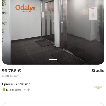
96 786 €
Studio
4 618 € / m²
1 pièce
20.96 m²
Nice
Saint-Roch