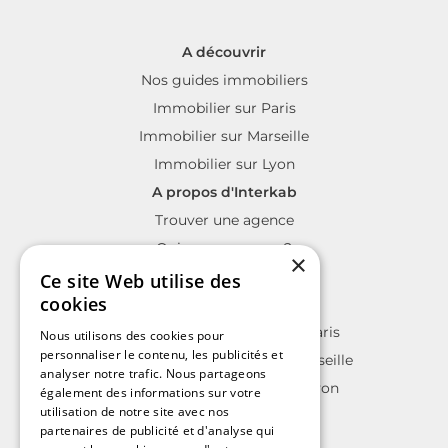
A découvrir
Nos guides immobiliers
Immobilier sur Paris
Immobilier sur Marseille
Immobilier sur Lyon
A propos d'Interkab
Trouver une agence
Qui sommes nous?
×
La charte Interkab
Ce site Web utilise des
cookies
Votre projet immobilier
Annonces immobilières sur Paris
Nous utilisons des cookies pour
personnaliser le contenu, les publicités et
Annonces immobilières sur Marseille
analyser notre trafic. Nous partageons
Annonces immobilières sur Lyon
également des informations sur votre
utilisation de notre site avec nos
partenaires de publicité et d'analyse qui