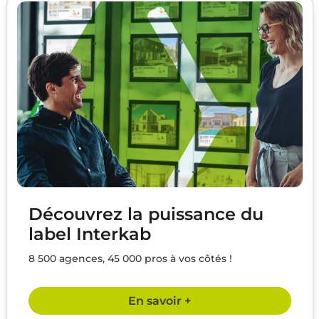
Découvrez la puissance du
label Interkab
8 500 agences, 45 000 pros à vos côtés !
En savoir +