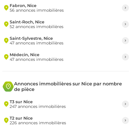
Fabron, Nice
56 annonces immobilières
Saint-Roch, Nice
52 annonces immobilières
Saint-Sylvestre, Nice
47 annonces immobilières
Médecin, Nice
47 annonces immobilières
Annonces immobilières sur Nice par nombre
de pièce
T3 sur Nice
247 annonces immobilières
T2 sur Nice
226 annonces immobilières