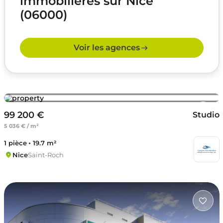
immobilières sur Nice
(06000)
Voir les agences
99 200 €
Studio
5 036 € / m²
1 pièce
19.7 m²
Nice
Saint-Roch