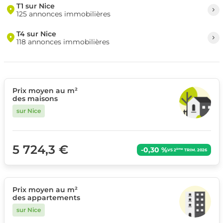
T1 sur Nice
125 annonces immobilières
T4 sur Nice
118 annonces immobilières
Prix moyen au m²
des maisons
sur Nice
5 724,3 €
-0,30 %
ème
VS 2
TRIM. 2026
Prix moyen au m²
des appartements
sur Nice