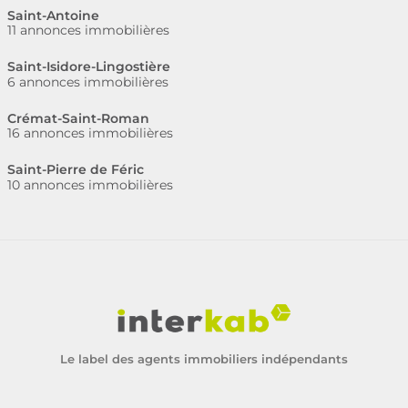
Saint-Antoine
11 annonces immobilières
Saint-Isidore-Lingostière
6 annonces immobilières
Crémat-Saint-Roman
16 annonces immobilières
Saint-Pierre de Féric
10 annonces immobilières
Le label des agents immobiliers indépendants