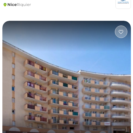
Nice
Riquier