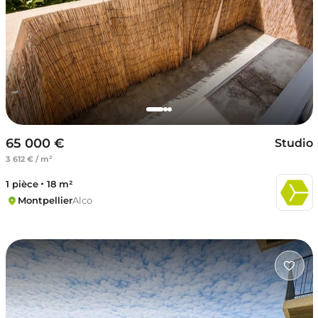
65 000 €
Studio
3 612 € / m²
1 pièce
18 m²
Montpellier
Alco