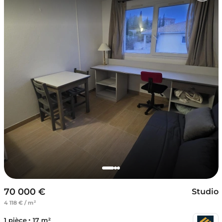
70 000 €
Studio
4 118 € / m²
1 pièce
17 m²