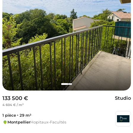
133 500 €
Studio
4 604 € / m²
1 pièce
29 m²
Montpellier
Hopitaux-Facultés