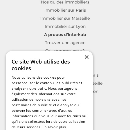
Nos guides immobiliers
Immobilier sur Paris
Immobilier sur Marseille
Immobilier sur Lyon
A propos d'Interkab
Trouver une agence
Qui sommes nous?
×
La charte Interkab
Ce site Web utilise des
Votre projet immobilier
cookies
Annonces immobilières sur Paris
Nous utilisons des cookies pour
personnaliser le contenu, les publicités et
Annonces immobilières sur Marseille
analyser notre trafic. Nous partageons
Annonces immobilières sur Lyon
également des informations sur votre
utilisation de notre site avec nos
partenaires de publicité et d'analyse qui
peuvent les combiner avec d'autres
informations que vous leur avez fournies ou
qu'ils ont collectées lors de votre utilisation
©2025 | Tous droits réservés
de leurs services.
En savoir plus