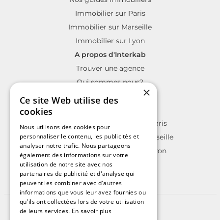
Immobilier sur Paris
Immobilier sur Marseille
Immobilier sur Lyon
A propos d'Interkab
Trouver une agence
Qui sommes nous?
×
La charte Interkab
Ce site Web utilise des
Votre projet immobilier
cookies
Annonces immobilières sur Paris
Nous utilisons des cookies pour
personnaliser le contenu, les publicités et
Annonces immobilières sur Marseille
analyser notre trafic. Nous partageons
Annonces immobilières sur Lyon
également des informations sur votre
utilisation de notre site avec nos
partenaires de publicité et d'analyse qui
peuvent les combiner avec d'autres
informations que vous leur avez fournies ou
qu'ils ont collectées lors de votre utilisation
©2025 | Tous droits réservés
de leurs services.
En savoir plus