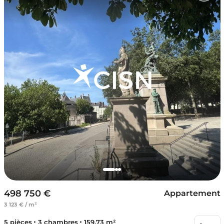
498 750 €
Appartement
3 123 € / m²
5 pièces
3 chambres
159.73 m²