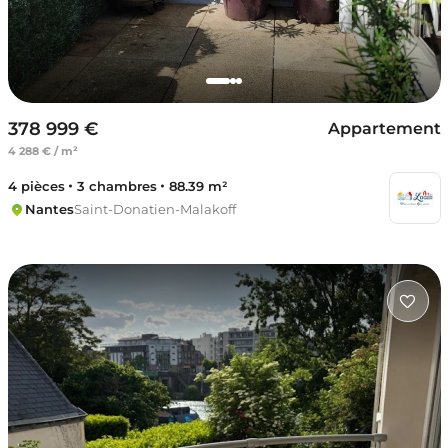
378 999 €
Appartement
4 288 € / m²
4 pièces
3 chambres
88.39 m²
Nantes
Saint-Donatien-Malakoff