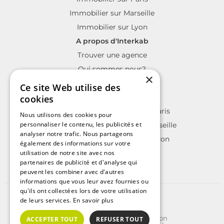
Immobilier sur Marseille
Immobilier sur Lyon
A propos d'Interkab
Trouver une agence
Qui sommes nous?
×
La charte Interkab
Ce site Web utilise des
Votre projet immobilier
cookies
Annonces immobilières sur Paris
Nous utilisons des cookies pour
personnaliser le contenu, les publicités et
Annonces immobilières sur Marseille
analyser notre trafic. Nous partageons
Annonces immobilières sur Lyon
également des informations sur votre
utilisation de notre site avec nos
partenaires de publicité et d'analyse qui
peuvent les combiner avec d'autres
informations que vous leur avez fournies ou
qu'ils ont collectées lors de votre utilisation
©2025 | Tous droits réservés
de leurs services.
En savoir plus
Plan du site
Conditions Générales d'Utilisation
ACCEPTER TOUT
REFUSER TOUT