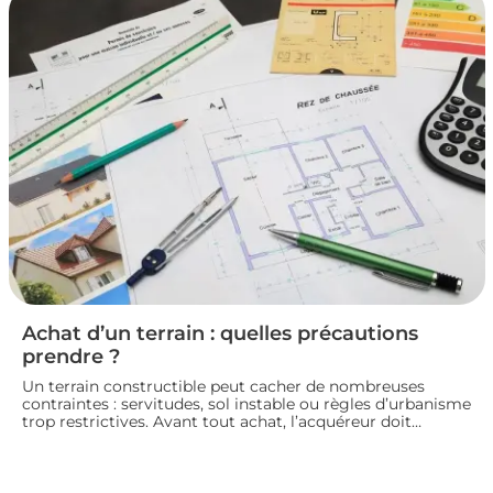
pour vendre un logement en toute conformité et éviter
les litiges.
Achat d’un terrain : quelles précautions
prendre ?
Un terrain constructible peut cacher de nombreuses
contraintes : servitudes, sol instable ou règles d’urbanisme
trop restrictives. Avant tout achat, l’acquéreur doit
consulter le plan local d’urbanisme, demander un
certificat d’urbanisme et, si besoin, faire réaliser une étude
de sol pour sécuriser son projet de construction. Nous
vous guidons sur les vérifications à effectuer avant de