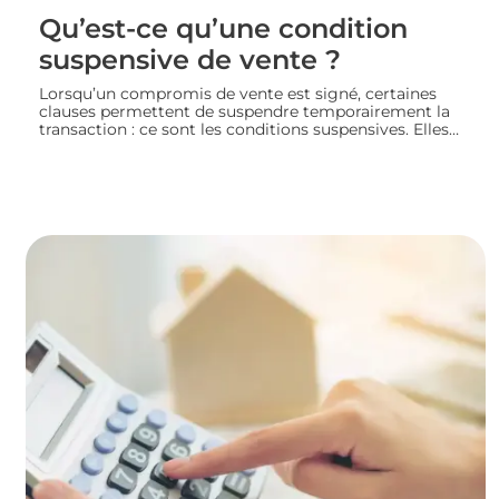
Qu’est-ce qu’une condition
suspensive de vente ?
Lorsqu’un compromis de vente est signé, certaines
clauses permettent de suspendre temporairement la
transaction : ce sont les conditions suspensives. Elles
encadrent des situations précises, comme l’obtention
d’un prêt ou l’autorisation d’urbanisme, et protègent
les deux parties jusqu’à la réalisation du projet
immobilier. Nous faisons le point sur leur
fonctionnement et leur rôle dans le bon déroulement
d’une transaction immobilière.