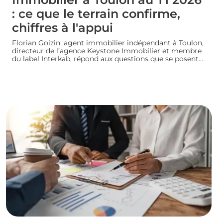
: ce que le terrain confirme,
chiffres à l'appui
Florian Goizin, agent immobilier indépendant à Toulon,
directeur de l’agence Keystone Immobilier et membre
du label Interkab, répond aux questions que se posent
les acheteurs et les vendeurs. Les données de
l'Observatoire Interkab valident, et parfois nuancent, ce
que le terrain révèle chaque jour.