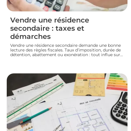
Vendre une résidence
secondaire : taxes et
démarches
Vendre une résidence secondaire demande une bonne
lecture des règles fiscales. Taux d’imposition, durée de
détention, abattement ou exonération : tout influe sur
le montant final. En préparant bien votre dossier, vous
mettez toutes les chances de votre côté pour vendre
dans les meilleures conditions. Zoom sur les
démarches et les taxes à connaître avant de se lancer.