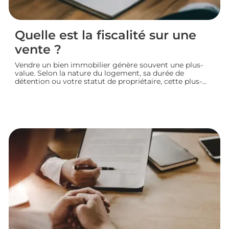
Quelle est la fiscalité sur une
vente ?
Vendre un bien immobilier génère souvent une plus-
value. Selon la nature du logement, sa durée de
détention ou votre statut de propriétaire, cette plus-
value peut être partiellement ou totalement imposée.
Faisons le point sur la fiscalité d’une vente immobilière
: calcul, taux, exonérations et démarches à connaître
avant de signer l’acte définitif.