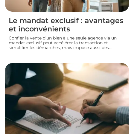
Le mandat exclusif : avantages
et inconvénients
Confier la vente d’un bien à une seule agence via un
mandat exclusif peut accélérer la transaction et
simplifier les démarches, mais impose aussi des
contraintes au propriétaire. Voyons comment
fonctionne ce type de contrat, ses avantages et ses
limites, pour bien choisir votre mode de vente
immobilière.