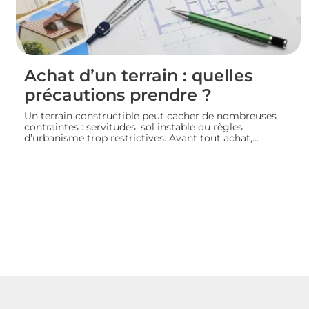
Achat d’un terrain : quelles
précautions prendre ?
Un terrain constructible peut cacher de nombreuses
contraintes : servitudes, sol instable ou règles
d’urbanisme trop restrictives. Avant tout achat,
l’acquéreur doit consulter le plan local d’urbanisme,
demander un certificat d’urbanisme et, si besoin, faire
réaliser une étude de sol pour sécuriser son projet de
construction. Nous vous guidons sur les vérifications à
effectuer avant de signer un compromis ou un acte de
vente.