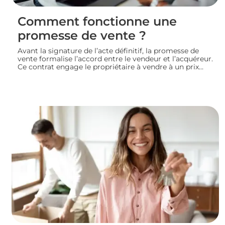
Comment fonctionne une
promesse de vente ?
Avant la signature de l’acte définitif, la promesse de
vente formalise l’accord entre le vendeur et l’acquéreur.
Ce contrat engage le propriétaire à vendre à un prix
convenu et accorde à l’acheteur un délai pour
confirmer son achat. Entre indemnité d’immobilisation,
conditions suspensives et droit de rétractation,
analysons le fonctionnement réel de cette étape clé
d’une transaction immobilière.