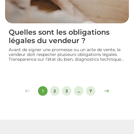
Quelles sont les obligations
légales du vendeur ?
Avant de signer une promesse ou un acte de vente, le
vendeur doit respecter plusieurs obligations légales.
Transparence sur l’état du bien, diagnostics techniques,
démarches de transfert de propriété chez le notaire…
chaque étape engage sa responsabilité vis-à-vis de
l’acheteur. Décryptage des principaux devoirs à
connaître pour vendre un logement en toute
conformité et éviter les litiges.
1
2
3
...
7