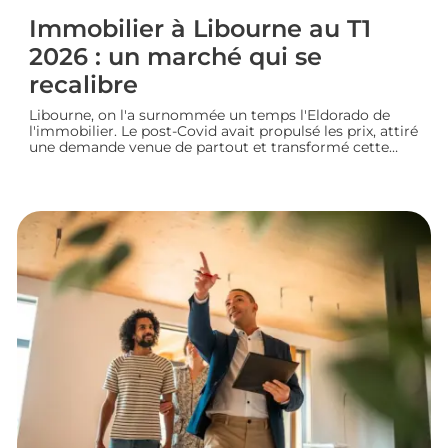
Immobilier à Libourne au T1
2026 : un marché qui se
recalibre
Libourne, on l'a surnommée un temps l'Eldorado de
l'immobilier. Le post-Covid avait propulsé les prix, attiré
une demande venue de partout et transformé cette
ville girondine en terrain de chasse pour les
investisseurs. Depuis, le marché a changé de rythme.