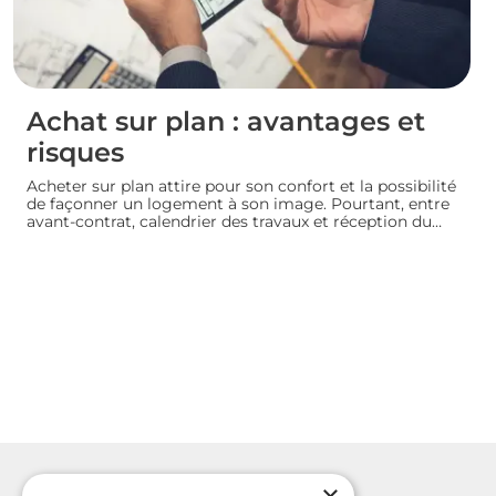
Achat sur plan : avantages et
risques
Acheter sur plan attire pour son confort et la possibilité
de façonner un logement à son image. Pourtant, entre
avant-contrat, calendrier des travaux et réception du
bien, chaque détail compte. Avant de s’engager dans
une vente en l’état futur d’achèvement, analysons
ensemble les atouts et les zones de vigilance de cette
démarche.