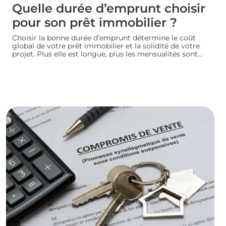
Quelle durée d’emprunt choisir
pour son prêt immobilier ?
Choisir la bonne durée d’emprunt détermine le coût
global de votre prêt immobilier et la solidité de votre
projet. Plus elle est longue, plus les mensualités sont
légères mais le coût total augmente. À l’inverse, un
crédit court coûte moins cher mais exige des revenus
confortables. Voici comment trouver la durée idéale
pour votre situation financière.