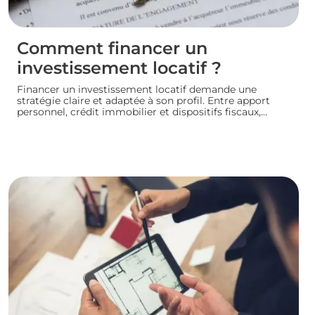
Comment financer un
investissement locatif ?
Financer un investissement locatif demande une
stratégie claire et adaptée à son profil. Entre apport
personnel, crédit immobilier et dispositifs fiscaux,
plusieurs leviers permettent de concrétiser un projet
rentable sans fragiliser sa situation financière.
Panorama des principales solutions pour construire un
plan de financement solide et lancer son
investissement locatif dans de bonnes conditions.