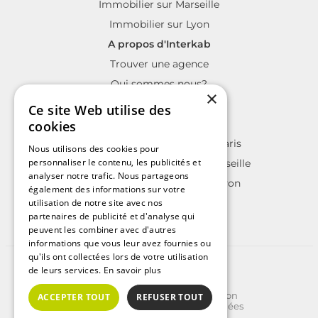
Immobilier sur Marseille
Immobilier sur Lyon
A propos d'Interkab
Trouver une agence
Qui sommes nous?
×
La charte Interkab
Ce site Web utilise des
Votre projet immobilier
cookies
Annonces immobilières sur Paris
Nous utilisons des cookies pour
personnaliser le contenu, les publicités et
Annonces immobilières sur Marseille
analyser notre trafic. Nous partageons
Annonces immobilières sur Lyon
également des informations sur votre
utilisation de notre site avec nos
partenaires de publicité et d'analyse qui
peuvent les combiner avec d'autres
informations que vous leur avez fournies ou
qu'ils ont collectées lors de votre utilisation
©2025 | Tous droits réservés
de leurs services.
En savoir plus
Plan du site
Conditions Générales d'Utilisation
ACCEPTER TOUT
REFUSER TOUT
Politique de protection des données
Politique de cookies