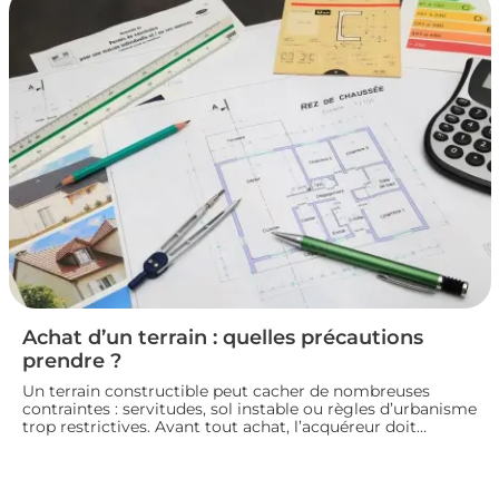
pour vendre un logement en toute conformité et éviter
les litiges.
Achat d’un terrain : quelles précautions
prendre ?
Un terrain constructible peut cacher de nombreuses
contraintes : servitudes, sol instable ou règles d’urbanisme
trop restrictives. Avant tout achat, l’acquéreur doit
consulter le plan local d’urbanisme, demander un
certificat d’urbanisme et, si besoin, faire réaliser une étude
de sol pour sécuriser son projet de construction. Nous
vous guidons sur les vérifications à effectuer avant de