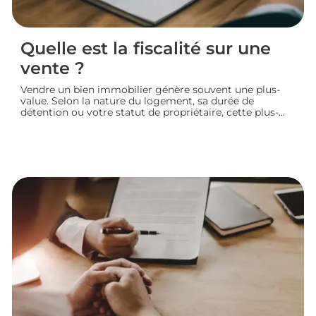
Quelle est la fiscalité sur une
vente ?
Vendre un bien immobilier génère souvent une plus-
value. Selon la nature du logement, sa durée de
détention ou votre statut de propriétaire, cette plus-
value peut être partiellement ou totalement imposée.
Faisons le point sur la fiscalité d’une vente immobilière
: calcul, taux, exonérations et démarches à connaître
avant de signer l’acte définitif.