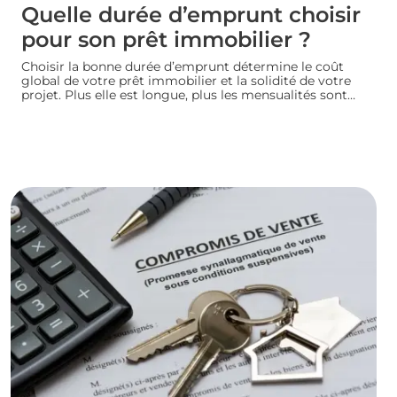
Quelle durée d’emprunt choisir
pour son prêt immobilier ?
Choisir la bonne durée d’emprunt détermine le coût
global de votre prêt immobilier et la solidité de votre
projet. Plus elle est longue, plus les mensualités sont
légères mais le coût total augmente. À l’inverse, un
crédit court coûte moins cher mais exige des revenus
confortables. Voici comment trouver la durée idéale
pour votre situation financière.