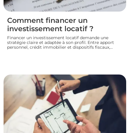
Comment financer un
investissement locatif ?
Financer un investissement locatif demande une
stratégie claire et adaptée à son profil. Entre apport
personnel, crédit immobilier et dispositifs fiscaux,
plusieurs leviers permettent de concrétiser un projet
rentable sans fragiliser sa situation financière.
Panorama des principales solutions pour construire un
plan de financement solide et lancer son
investissement locatif dans de bonnes conditions.