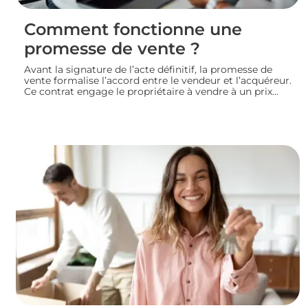
Comment fonctionne une
promesse de vente ?
Avant la signature de l’acte définitif, la promesse de
vente formalise l’accord entre le vendeur et l’acquéreur.
Ce contrat engage le propriétaire à vendre à un prix
convenu et accorde à l’acheteur un délai pour
confirmer son achat. Entre indemnité d’immobilisation,
conditions suspensives et droit de rétractation,
analysons le fonctionnement réel de cette étape clé
d’une transaction immobilière.