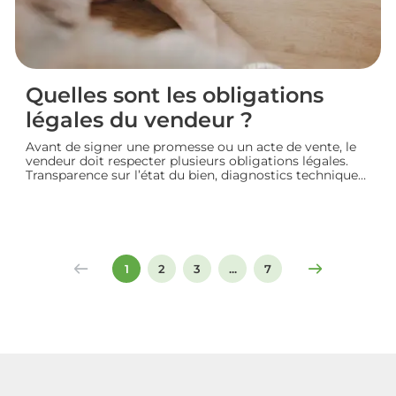
Quelles sont les obligations
légales du vendeur ?
Avant de signer une promesse ou un acte de vente, le
vendeur doit respecter plusieurs obligations légales.
Transparence sur l’état du bien, diagnostics techniques,
démarches de transfert de propriété chez le notaire…
chaque étape engage sa responsabilité vis-à-vis de
l’acheteur. Décryptage des principaux devoirs à
connaître pour vendre un logement en toute
conformité et éviter les litiges.
1
2
3
...
7