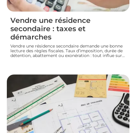
Vendre une résidence
secondaire : taxes et
démarches
Vendre une résidence secondaire demande une bonne
lecture des règles fiscales. Taux d’imposition, durée de
détention, abattement ou exonération : tout influe sur
le montant final. En préparant bien votre dossier, vous
mettez toutes les chances de votre côté pour vendre
dans les meilleures conditions. Zoom sur les
démarches et les taxes à connaître avant de se lancer.