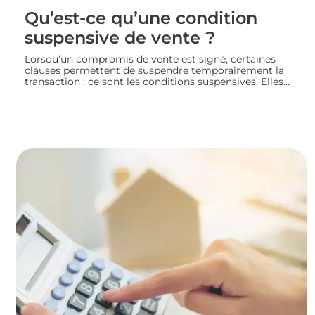
Qu’est-ce qu’une condition
suspensive de vente ?
Lorsqu’un compromis de vente est signé, certaines
clauses permettent de suspendre temporairement la
transaction : ce sont les conditions suspensives. Elles
encadrent des situations précises, comme l’obtention
d’un prêt ou l’autorisation d’urbanisme, et protègent
les deux parties jusqu’à la réalisation du projet
immobilier. Nous faisons le point sur leur
fonctionnement et leur rôle dans le bon déroulement
d’une transaction immobilière.