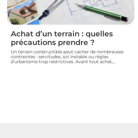
Achat d’un terrain : quelles
précautions prendre ?
Un terrain constructible peut cacher de nombreuses
contraintes : servitudes, sol instable ou règles
d’urbanisme trop restrictives. Avant tout achat,
l’acquéreur doit consulter le plan local d’urbanisme,
demander un certificat d’urbanisme et, si besoin, faire
réaliser une étude de sol pour sécuriser son projet de
construction. Nous vous guidons sur les vérifications à
effectuer avant de signer un compromis ou un acte de
vente.