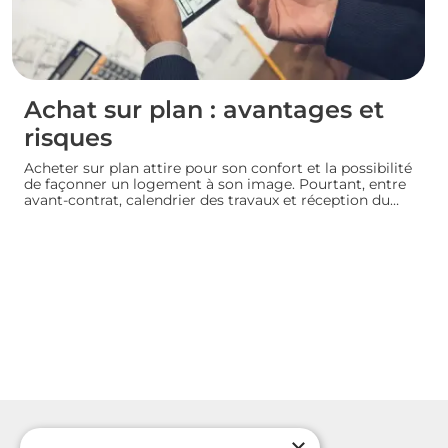
Achat sur plan : avantages et
risques
Acheter sur plan attire pour son confort et la possibilité
de façonner un logement à son image. Pourtant, entre
avant-contrat, calendrier des travaux et réception du
bien, chaque détail compte. Avant de s’engager dans
une vente en l’état futur d’achèvement, analysons
ensemble les atouts et les zones de vigilance de cette
démarche.