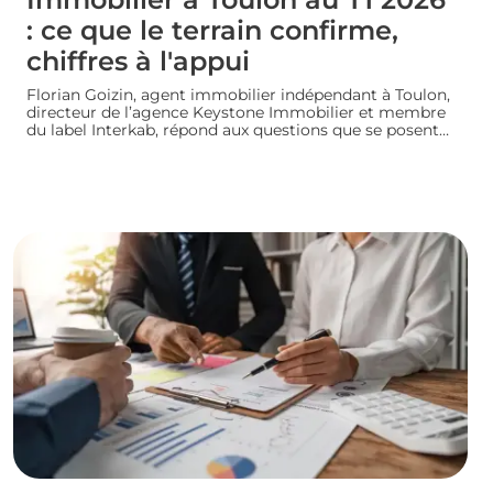
: ce que le terrain confirme,
chiffres à l'appui
Florian Goizin, agent immobilier indépendant à Toulon,
directeur de l’agence Keystone Immobilier et membre
du label Interkab, répond aux questions que se posent
les acheteurs et les vendeurs. Les données de
l'Observatoire Interkab valident, et parfois nuancent, ce
que le terrain révèle chaque jour.