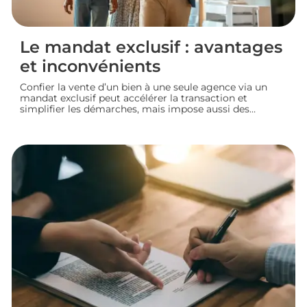
Le mandat exclusif : avantages
et inconvénients
Confier la vente d’un bien à une seule agence via un
mandat exclusif peut accélérer la transaction et
simplifier les démarches, mais impose aussi des
contraintes au propriétaire. Voyons comment
fonctionne ce type de contrat, ses avantages et ses
limites, pour bien choisir votre mode de vente
immobilière.