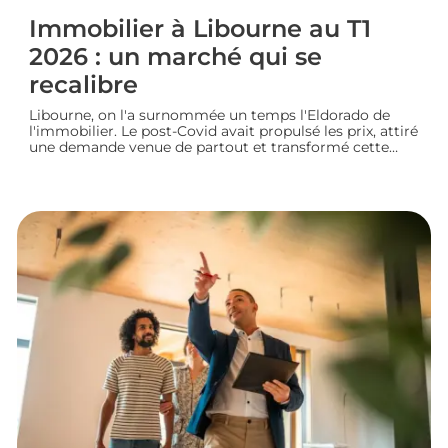
Immobilier à Libourne au T1
2026 : un marché qui se
recalibre
Libourne, on l'a surnommée un temps l'Eldorado de
l'immobilier. Le post-Covid avait propulsé les prix, attiré
une demande venue de partout et transformé cette
ville girondine en terrain de chasse pour les
investisseurs. Depuis, le marché a changé de rythme.