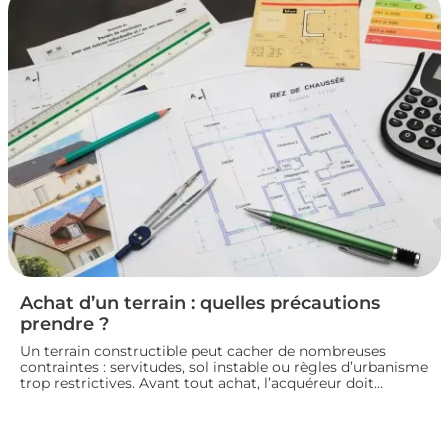
pour vendre un logement en toute conformité et éviter
les litiges.
Achat d’un terrain : quelles précautions
prendre ?
Un terrain constructible peut cacher de nombreuses
contraintes : servitudes, sol instable ou règles d’urbanisme
trop restrictives. Avant tout achat, l’acquéreur doit
consulter le plan local d’urbanisme, demander un
certificat d’urbanisme et, si besoin, faire réaliser une étude
de sol pour sécuriser son projet de construction. Nous
vous guidons sur les vérifications à effectuer avant de