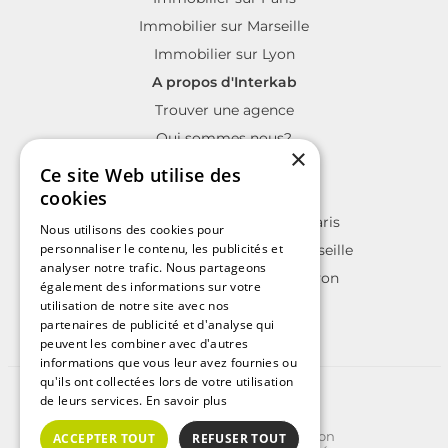
Immobilier sur Marseille
Immobilier sur Lyon
A propos d'Interkab
Trouver une agence
Qui sommes nous?
×
La charte Interkab
Ce site Web utilise des
Votre projet immobilier
cookies
Annonces immobilières sur Paris
Nous utilisons des cookies pour
personnaliser le contenu, les publicités et
Annonces immobilières sur Marseille
analyser notre trafic. Nous partageons
Annonces immobilières sur Lyon
également des informations sur votre
utilisation de notre site avec nos
partenaires de publicité et d'analyse qui
peuvent les combiner avec d'autres
informations que vous leur avez fournies ou
qu'ils ont collectées lors de votre utilisation
©2025 | Tous droits réservés
de leurs services.
En savoir plus
Plan du site
Conditions Générales d'Utilisation
ACCEPTER TOUT
REFUSER TOUT