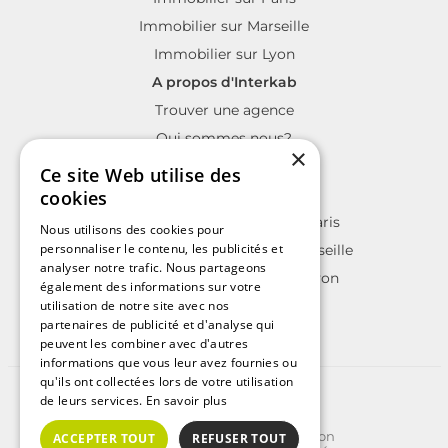
Immobilier sur Marseille
Immobilier sur Lyon
A propos d'Interkab
Trouver une agence
Qui sommes nous?
×
La charte Interkab
Ce site Web utilise des
Votre projet immobilier
cookies
Annonces immobilières sur Paris
Nous utilisons des cookies pour
personnaliser le contenu, les publicités et
Annonces immobilières sur Marseille
analyser notre trafic. Nous partageons
Annonces immobilières sur Lyon
également des informations sur votre
utilisation de notre site avec nos
partenaires de publicité et d'analyse qui
peuvent les combiner avec d'autres
informations que vous leur avez fournies ou
qu'ils ont collectées lors de votre utilisation
©2025 | Tous droits réservés
de leurs services.
En savoir plus
Plan du site
Conditions Générales d'Utilisation
ACCEPTER TOUT
REFUSER TOUT