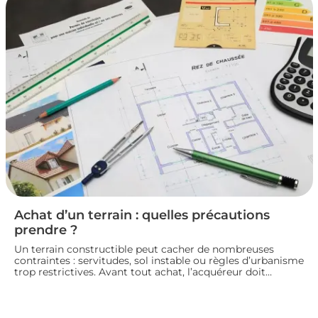
pour vendre un logement en toute conformité et éviter
les litiges.
Achat d’un terrain : quelles précautions
prendre ?
Un terrain constructible peut cacher de nombreuses
contraintes : servitudes, sol instable ou règles d’urbanisme
trop restrictives. Avant tout achat, l’acquéreur doit
consulter le plan local d’urbanisme, demander un
certificat d’urbanisme et, si besoin, faire réaliser une étude
de sol pour sécuriser son projet de construction. Nous
vous guidons sur les vérifications à effectuer avant de