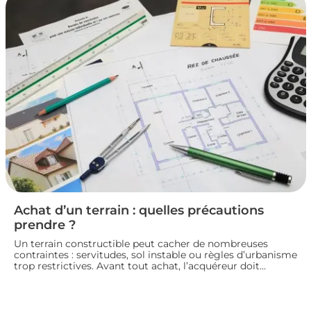
pour vendre un logement en toute conformité et éviter
les litiges.
Achat d’un terrain : quelles précautions
prendre ?
Un terrain constructible peut cacher de nombreuses
contraintes : servitudes, sol instable ou règles d’urbanisme
trop restrictives. Avant tout achat, l’acquéreur doit
consulter le plan local d’urbanisme, demander un
certificat d’urbanisme et, si besoin, faire réaliser une étude
de sol pour sécuriser son projet de construction. Nous
vous guidons sur les vérifications à effectuer avant de