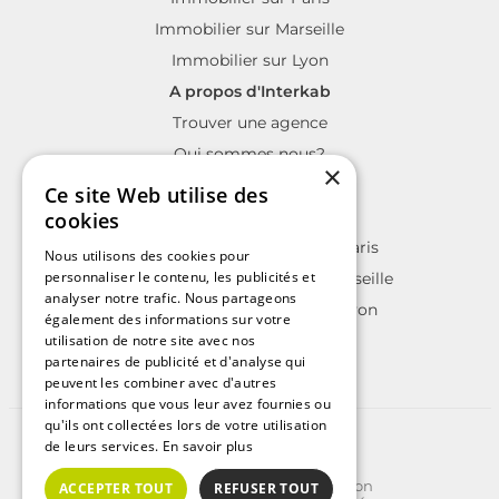
Immobilier sur Marseille
Immobilier sur Lyon
A propos d'Interkab
Trouver une agence
Qui sommes nous?
×
La charte Interkab
Ce site Web utilise des
Votre projet immobilier
cookies
Annonces immobilières sur Paris
Nous utilisons des cookies pour
personnaliser le contenu, les publicités et
Annonces immobilières sur Marseille
analyser notre trafic. Nous partageons
Annonces immobilières sur Lyon
également des informations sur votre
utilisation de notre site avec nos
partenaires de publicité et d'analyse qui
peuvent les combiner avec d'autres
informations que vous leur avez fournies ou
qu'ils ont collectées lors de votre utilisation
©2025 | Tous droits réservés
de leurs services.
En savoir plus
Plan du site
Conditions Générales d'Utilisation
ACCEPTER TOUT
REFUSER TOUT