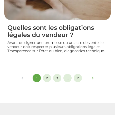
Quelles sont les obligations
légales du vendeur ?
Avant de signer une promesse ou un acte de vente, le
vendeur doit respecter plusieurs obligations légales.
Transparence sur l’état du bien, diagnostics techniques,
démarches de transfert de propriété chez le notaire…
chaque étape engage sa responsabilité vis-à-vis de
l’acheteur. Décryptage des principaux devoirs à
connaître pour vendre un logement en toute
conformité et éviter les litiges.
1
2
3
...
7