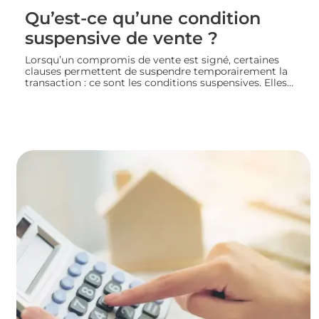
Qu’est-ce qu’une condition
suspensive de vente ?
Lorsqu’un compromis de vente est signé, certaines
clauses permettent de suspendre temporairement la
transaction : ce sont les conditions suspensives. Elles
encadrent des situations précises, comme l’obtention
d’un prêt ou l’autorisation d’urbanisme, et protègent
les deux parties jusqu’à la réalisation du projet
immobilier. Nous faisons le point sur leur
fonctionnement et leur rôle dans le bon déroulement
d’une transaction immobilière.