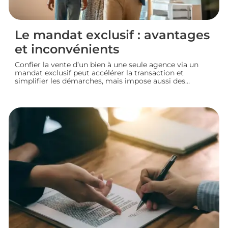
Le mandat exclusif : avantages
et inconvénients
Confier la vente d’un bien à une seule agence via un
mandat exclusif peut accélérer la transaction et
simplifier les démarches, mais impose aussi des
contraintes au propriétaire. Voyons comment
fonctionne ce type de contrat, ses avantages et ses
limites, pour bien choisir votre mode de vente
immobilière.