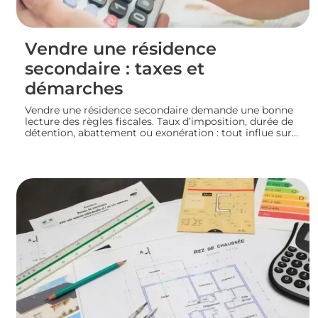
Vendre une résidence
secondaire : taxes et
démarches
Vendre une résidence secondaire demande une bonne
lecture des règles fiscales. Taux d’imposition, durée de
détention, abattement ou exonération : tout influe sur
le montant final. En préparant bien votre dossier, vous
mettez toutes les chances de votre côté pour vendre
dans les meilleures conditions. Zoom sur les
démarches et les taxes à connaître avant de se lancer.