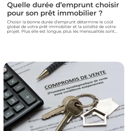
Quelle durée d’emprunt choisir
pour son prêt immobilier ?
Choisir la bonne durée d’emprunt détermine le coût
global de votre prêt immobilier et la solidité de votre
projet. Plus elle est longue, plus les mensualités sont
légères mais le coût total augmente. À l’inverse, un
crédit court coûte moins cher mais exige des revenus
confortables. Voici comment trouver la durée idéale
pour votre situation financière.