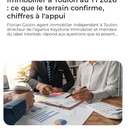
: ce que le terrain confirme,
chiffres à l'appui
Florian Goizin, agent immobilier indépendant à Toulon,
directeur de l’agence Keystone Immobilier et membre
du label Interkab, répond aux questions que se posent
les acheteurs et les vendeurs. Les données de
l'Observatoire Interkab valident, et parfois nuancent, ce
que le terrain révèle chaque jour.