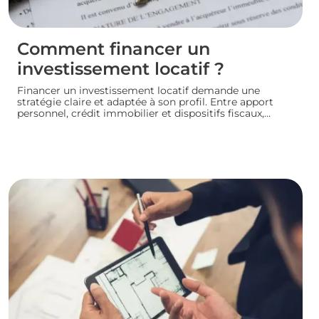
Comment financer un
investissement locatif ?
Financer un investissement locatif demande une
stratégie claire et adaptée à son profil. Entre apport
personnel, crédit immobilier et dispositifs fiscaux,
plusieurs leviers permettent de concrétiser un projet
rentable sans fragiliser sa situation financière.
Panorama des principales solutions pour construire un
plan de financement solide et lancer son
investissement locatif dans de bonnes conditions.