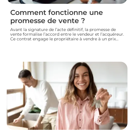
Comment fonctionne une
promesse de vente ?
Avant la signature de l’acte définitif, la promesse de
vente formalise l’accord entre le vendeur et l’acquéreur.
Ce contrat engage le propriétaire à vendre à un prix
convenu et accorde à l’acheteur un délai pour
confirmer son achat. Entre indemnité d’immobilisation,
conditions suspensives et droit de rétractation,
analysons le fonctionnement réel de cette étape clé
d’une transaction immobilière.