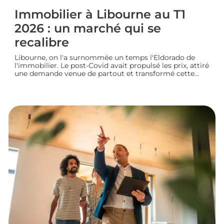
Immobilier à Libourne au T1
2026 : un marché qui se
recalibre
Libourne, on l'a surnommée un temps l'Eldorado de
l'immobilier. Le post-Covid avait propulsé les prix, attiré
une demande venue de partout et transformé cette
ville girondine en terrain de chasse pour les
investisseurs. Depuis, le marché a changé de rythme.