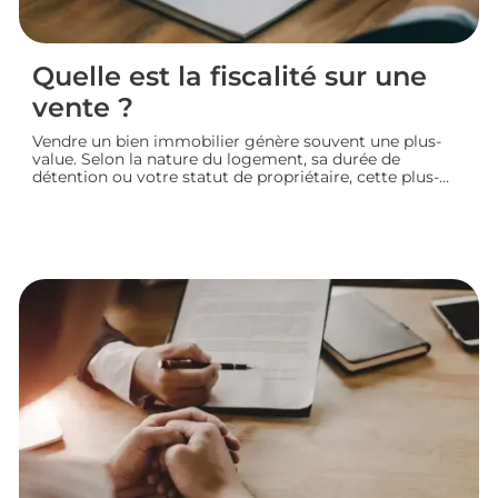
Quelle est la fiscalité sur une
vente ?
Vendre un bien immobilier génère souvent une plus-
value. Selon la nature du logement, sa durée de
détention ou votre statut de propriétaire, cette plus-
value peut être partiellement ou totalement imposée.
Faisons le point sur la fiscalité d’une vente immobilière
: calcul, taux, exonérations et démarches à connaître
avant de signer l’acte définitif.