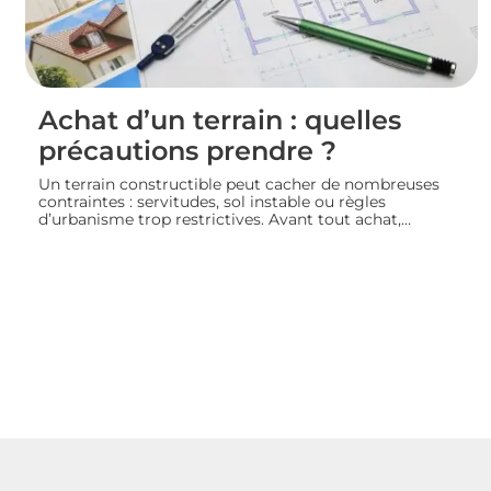
Achat d’un terrain : quelles
précautions prendre ?
Un terrain constructible peut cacher de nombreuses
contraintes : servitudes, sol instable ou règles
d’urbanisme trop restrictives. Avant tout achat,
l’acquéreur doit consulter le plan local d’urbanisme,
demander un certificat d’urbanisme et, si besoin, faire
réaliser une étude de sol pour sécuriser son projet de
construction. Nous vous guidons sur les vérifications à
effectuer avant de signer un compromis ou un acte de
vente.