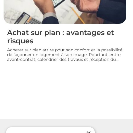
Achat sur plan : avantages et
risques
Acheter sur plan attire pour son confort et la possibilité
de façonner un logement à son image. Pourtant, entre
avant-contrat, calendrier des travaux et réception du
bien, chaque détail compte. Avant de s’engager dans
une vente en l’état futur d’achèvement, analysons
ensemble les atouts et les zones de vigilance de cette
démarche.