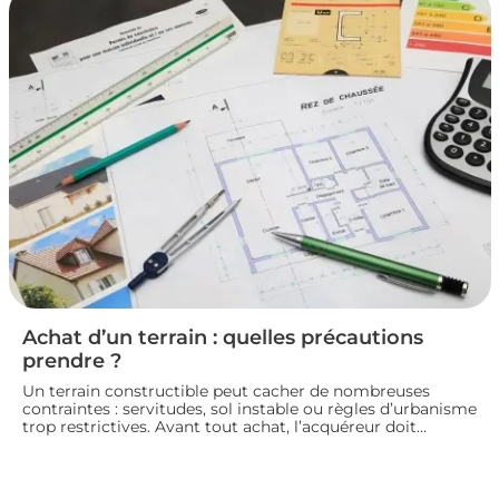
pour vendre un logement en toute conformité et éviter
les litiges.
Achat d’un terrain : quelles précautions
prendre ?
Un terrain constructible peut cacher de nombreuses
contraintes : servitudes, sol instable ou règles d’urbanisme
trop restrictives. Avant tout achat, l’acquéreur doit
consulter le plan local d’urbanisme, demander un
certificat d’urbanisme et, si besoin, faire réaliser une étude
de sol pour sécuriser son projet de construction. Nous
vous guidons sur les vérifications à effectuer avant de