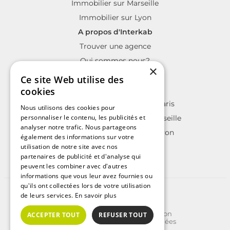
Immobilier sur Marseille
Immobilier sur Lyon
A propos d'Interkab
Trouver une agence
Qui sommes nous?
×
La charte Interkab
Ce site Web utilise des
Votre projet immobilier
cookies
Annonces immobilières sur Paris
Nous utilisons des cookies pour
personnaliser le contenu, les publicités et
Annonces immobilières sur Marseille
analyser notre trafic. Nous partageons
Annonces immobilières sur Lyon
également des informations sur votre
utilisation de notre site avec nos
partenaires de publicité et d'analyse qui
peuvent les combiner avec d'autres
informations que vous leur avez fournies ou
qu'ils ont collectées lors de votre utilisation
©2025 | Tous droits réservés
de leurs services.
En savoir plus
Plan du site
Conditions Générales d'Utilisation
ACCEPTER TOUT
REFUSER TOUT
Politique de protection des données
Politique de cookies