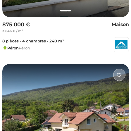
875 000 €
Maison
3 646 € / m²
8 pièces
4 chambres
240 m²
Péron
Péron