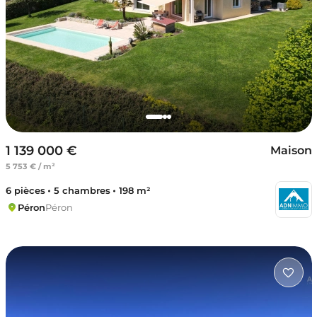
1 139 000 €
Maison
5 753 € / m²
6 pièces
5 chambres
198 m²
Péron
Péron