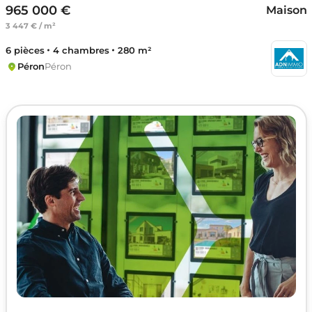
965 000 €
Maison
3 447 € / m²
6 pièces
4 chambres
280 m²
Péron
Péron