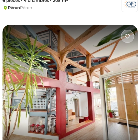
6 pièces
4 chambres
205 m²
Péron
Péron