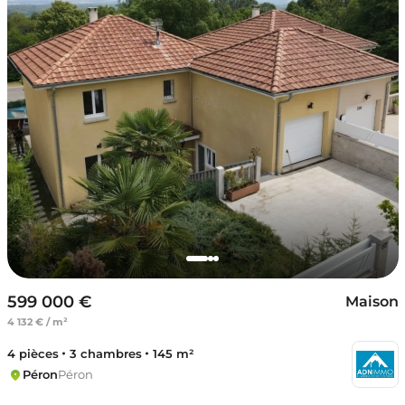
599 000 €
Maison
4 132 € / m²
4 pièces
3 chambres
145 m²
Péron
Péron