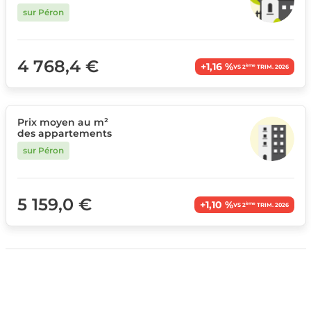
sur Péron
4 768,4 €
+1,16 %
ème
VS 2
TRIM. 2026
Prix moyen au m²
des appartements
sur Péron
5 159,0 €
+1,10 %
ème
VS 2
TRIM. 2026