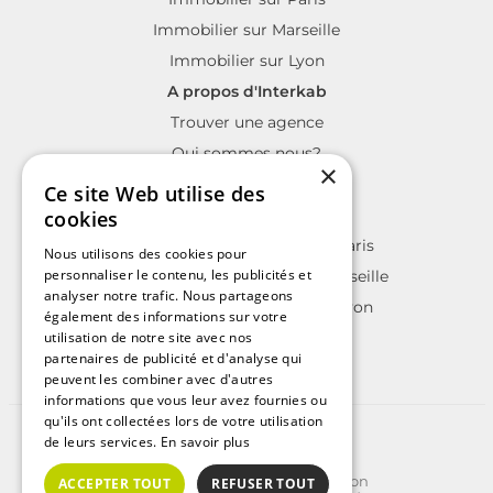
Immobilier sur Marseille
Immobilier sur Lyon
A propos d'Interkab
Trouver une agence
Qui sommes nous?
×
La charte Interkab
Ce site Web utilise des
Votre projet immobilier
cookies
Annonces immobilières sur Paris
Nous utilisons des cookies pour
personnaliser le contenu, les publicités et
Annonces immobilières sur Marseille
analyser notre trafic. Nous partageons
Annonces immobilières sur Lyon
également des informations sur votre
utilisation de notre site avec nos
partenaires de publicité et d'analyse qui
peuvent les combiner avec d'autres
informations que vous leur avez fournies ou
qu'ils ont collectées lors de votre utilisation
©2025 | Tous droits réservés
de leurs services.
En savoir plus
Plan du site
Conditions Générales d'Utilisation
ACCEPTER TOUT
REFUSER TOUT