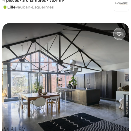
4 pièces
3 chambres
73.4 m²
Lille
Vauban-Esquermes