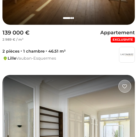
139 000 €
Appartement
2 989 € / m²
EXCLUSIVITÉ
2 pièces
1 chambre
46.51 m²
Lille
Vauban-Esquermes