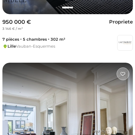
950 000 €
Propriete
3 146 € / m²
7 pièces
5 chambres
302 m²
Lille
Vauban-Esquermes