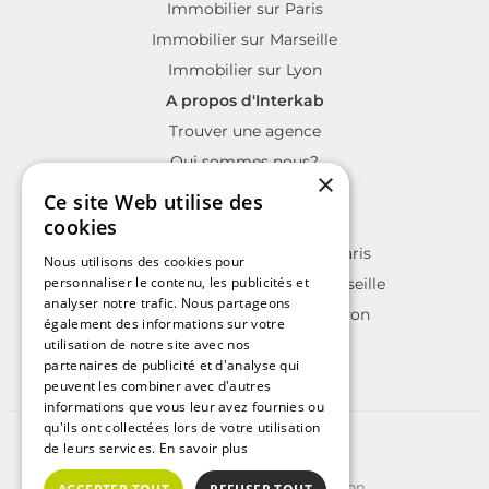
Immobilier sur Paris
Immobilier sur Marseille
Immobilier sur Lyon
A propos d'Interkab
Trouver une agence
Qui sommes nous?
×
La charte Interkab
Ce site Web utilise des
Votre projet immobilier
cookies
Annonces immobilières sur Paris
Nous utilisons des cookies pour
personnaliser le contenu, les publicités et
Annonces immobilières sur Marseille
analyser notre trafic. Nous partageons
Annonces immobilières sur Lyon
également des informations sur votre
utilisation de notre site avec nos
partenaires de publicité et d'analyse qui
peuvent les combiner avec d'autres
informations que vous leur avez fournies ou
qu'ils ont collectées lors de votre utilisation
©2025 | Tous droits réservés
de leurs services.
En savoir plus
Plan du site
Conditions Générales d'Utilisation