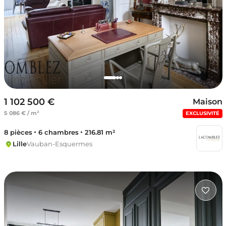
1 102 500 €
Maison
5 086 € / m²
EXCLUSIVITÉ
8 pièces
6 chambres
216.81 m²
Lille
Vauban-Esquermes