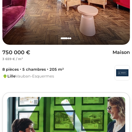
750 000 €
Maison
3 659 € / m²
8 pièces
5 chambres
205 m²
Lille
Vauban-Esquermes