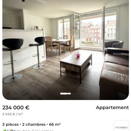
234 000 €
Appartement
3 546 € / m²
3 pièces
2 chambres
66 m²