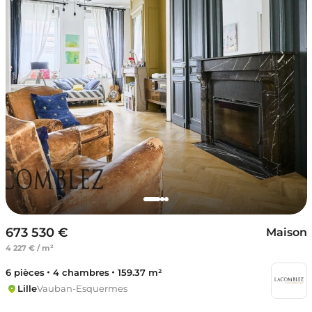
673 530 €
Maison
4 227 € / m²
6 pièces
4 chambres
159.37 m²
Lille
Vauban-Esquermes