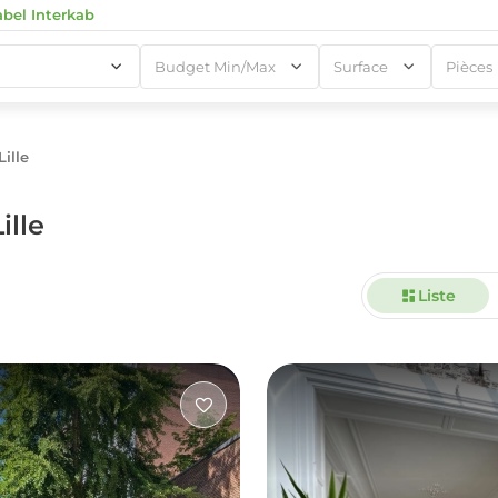
abel Interkab
Budget Min/Max
Surface
Pièces
ille
1
ille
Liste
1