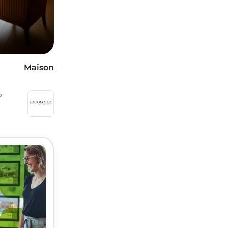
Maison
²