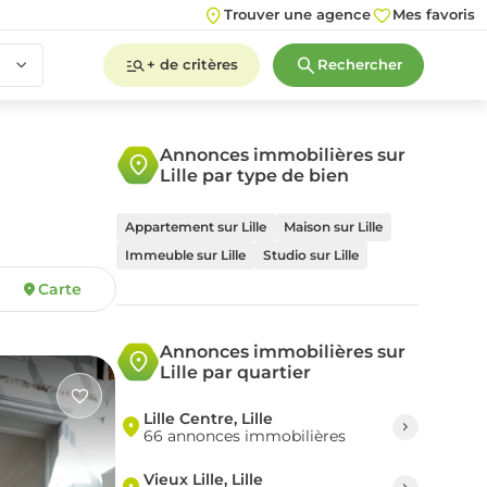
Trouver une agence
Mes favoris
+ de critères
Rechercher
Annonces immobilières sur
Lille par type de bien
2
3
4
5+
Appartement sur Lille
Maison sur Lille
Immeuble sur Lille
Studio sur Lille
Carte
2
3
4
5+
Annonces immobilières sur
Lille par quartier
Lille Centre, Lille
66 annonces immobilières
Vieux Lille, Lille