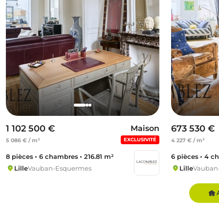
1 102 500 €
673 530 €
Maison
EXCLUSIVITÉ
5 086 € / m²
4 227 € / m²
8 pièces
6 chambres
216.81 m²
6 pièces
4 c
Lille
Vauban-Esquermes
Lille
Vauban