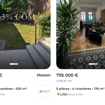
 €
795 000 €
Maison
4 518 € / m²
hambres
530 m²
5 pièces
4 chambres
176 m²
ntre
Lille
Vieux Lille