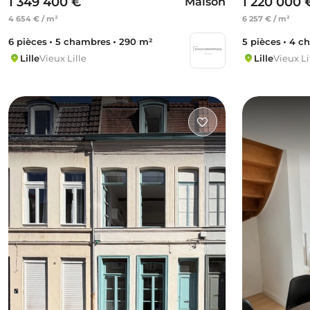
1 349 400 €
1 220 000 
Maison
4 654 € / m²
6 257 € / m²
6 pièces
5 chambres
290 m²
5 pièces
4 c
Lille
Vieux Lille
Lille
Vieux Li