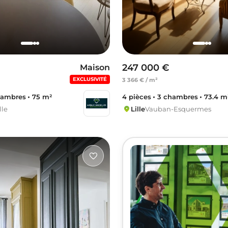
247 000 €
Maison
EXCLUSIVITÉ
3 366 € / m²
hambres
75 m²
4 pièces
3 chambres
73.4 m
lle
Lille
Vauban-Esquermes