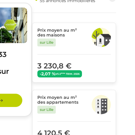
55 annonces immobilières
Prix moyen au m²
des maisons
sur Lille
33
3 230,8 €
sur
-2,07 %
ème
VS 2
TRIM. 2026
Prix moyen au m²
des appartements
sur Lille
4 120,5 €