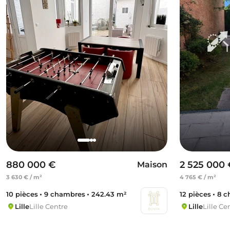
880 000 €
2 525 000
Maison
3 630 € / m²
4 765 € / m²
10 pièces
9 chambres
242.43 m²
12 pièces
8 c
Lille
Lille Centre
Lille
Lille Ce