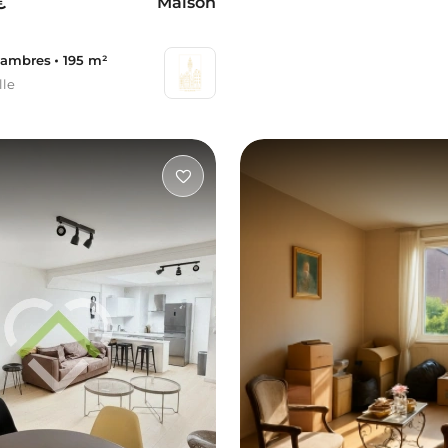
€
Maison
hambres
195 m²
lle