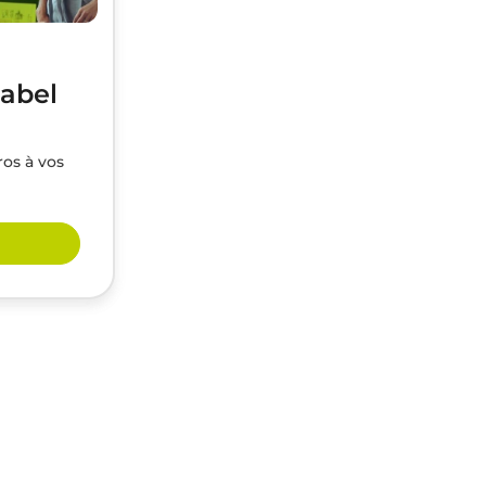
label
ros à vos