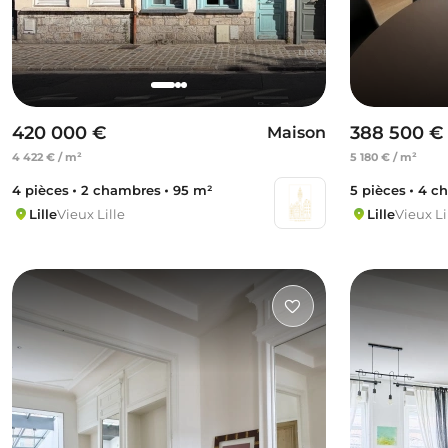
420 000 €
388 500 €
Maison
4 422 € / m²
5 180 € / m²
4 pièces
2 chambres
95 m²
5 pièces
4 c
Lille
Vieux Lille
Lille
Vieux Li