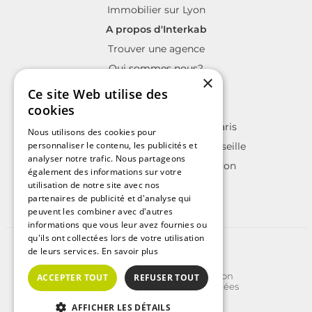
Immobilier sur Lyon
A propos d'Interkab
Trouver une agence
Qui sommes nous?
×
La charte Interkab
Ce site Web utilise des
Votre projet immobilier
cookies
Annonces immobilières sur Paris
Nous utilisons des cookies pour
personnaliser le contenu, les publicités et
Annonces immobilières sur Marseille
analyser notre trafic. Nous partageons
Annonces immobilières sur Lyon
également des informations sur votre
utilisation de notre site avec nos
partenaires de publicité et d'analyse qui
peuvent les combiner avec d'autres
informations que vous leur avez fournies ou
qu'ils ont collectées lors de votre utilisation
©2025 | Tous droits réservés
de leurs services.
En savoir plus
Plan du site
Conditions Générales d'Utilisation
ACCEPTER TOUT
REFUSER TOUT
Politique de protection des données
Politique de cookies
Crédits
AFFICHER LES DÉTAILS
Carte