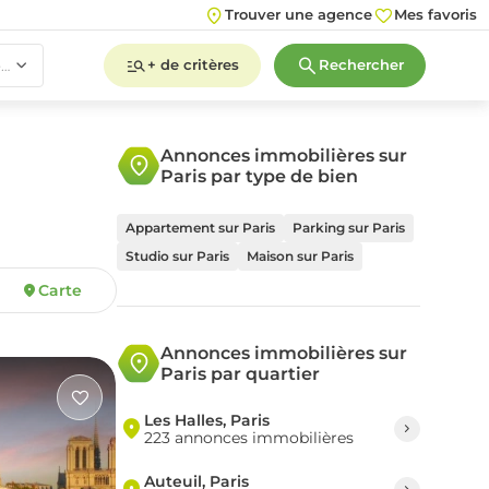
Trouver une agence
Mes favoris
+ de critères
Rechercher
4 pièce(s)
Annonces immobilières sur
Paris par type de bien
2
3
4
5+
Appartement sur Paris
Parking sur Paris
Studio sur Paris
Maison sur Paris
Carte
2
3
4
5+
Annonces immobilières sur
Paris par quartier
Les Halles, Paris
223 annonces immobilières
Auteuil, Paris