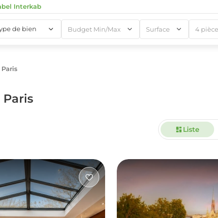
abel Interkab
type de bien
Budget Min/Max
Surface
Paris
1
 Paris
Liste
1