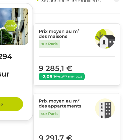
310 annonces immobilières
Prix moyen au m²
des maisons
sur Paris
 294
9 285,1 €
sur
-2,05 %
ème
VS 2
TRIM. 2026
Prix moyen au m²
des appartements
sur Paris
9 291,7 €