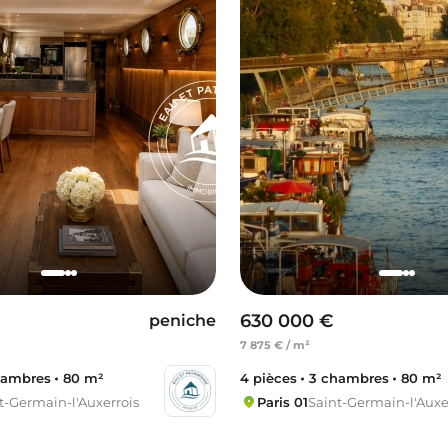
630 000 €
peniche
7 875 € / m²
hambres
80 m²
4 pièces
3 chambres
80 m²
t-Germain-l'Auxerrois
Paris 01
Saint-Germain-l'Auxe