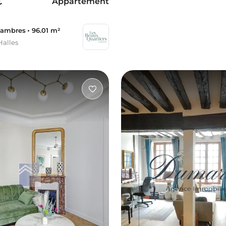
€
Appartement
hambres
96.01 m²
Halles