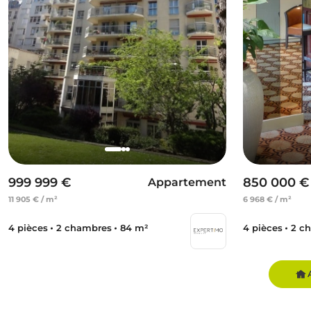
999 999 €
850 000 €
Appartement
11 905 € / m²
6 968 € / m²
4 pièces
2 chambres
84 m²
4 pièces
2 c