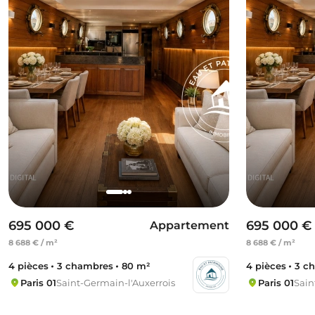
695 000 €
695 000 €
Appartement
8 688 € / m²
8 688 € / m²
4 pièces
3 chambres
80 m²
4 pièces
3 c
Paris 01
Saint-Germain-l'Auxerrois
Paris 01
Sain