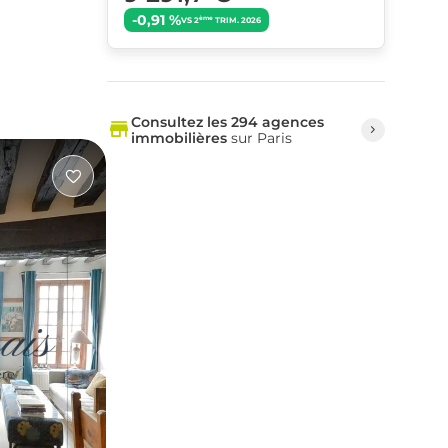
-0,91 %
ème
VS 2
TRIM. 2026
Consultez les 294 agences
immobilières
sur Paris