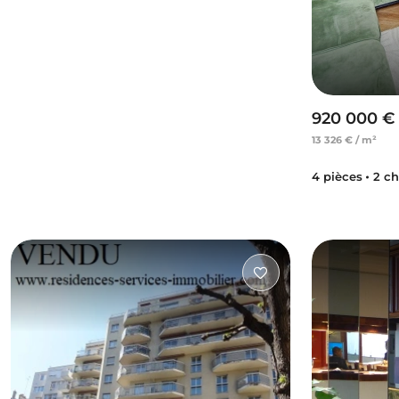
920 000 €
13 326 € / m²
4 pièces
2 c