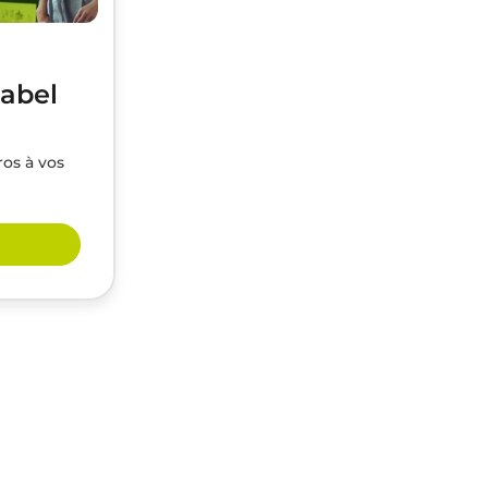
label
ros à vos