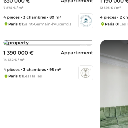
630 000 €
1 190 000 
Appartement
7 875 € / m²
12 395 € / m²
4 pièces
3 chambres
80 m²
4 pièces
2 c
Paris 01
Saint-Germain-l'Auxerrois
Paris 01
Les 
1 390 000 €
Appartement
14 632 € / m²
4 pièces
3 chambres
95 m²
Paris 01
Les Halles