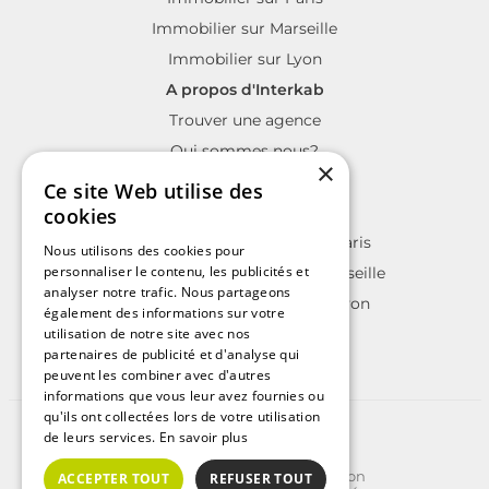
Immobilier sur Marseille
Immobilier sur Lyon
A propos d'Interkab
Trouver une agence
Qui sommes nous?
×
La charte Interkab
Ce site Web utilise des
Votre projet immobilier
cookies
Annonces immobilières sur Paris
Nous utilisons des cookies pour
personnaliser le contenu, les publicités et
Annonces immobilières sur Marseille
analyser notre trafic. Nous partageons
Annonces immobilières sur Lyon
également des informations sur votre
utilisation de notre site avec nos
partenaires de publicité et d'analyse qui
peuvent les combiner avec d'autres
informations que vous leur avez fournies ou
qu'ils ont collectées lors de votre utilisation
©2025 | Tous droits réservés
de leurs services.
En savoir plus
Plan du site
Conditions Générales d'Utilisation
ACCEPTER TOUT
REFUSER TOUT