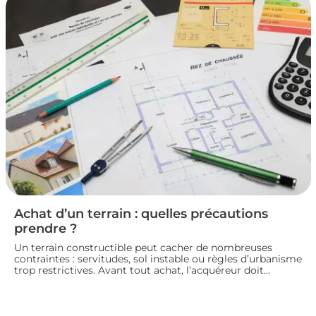
pour vendre un logement en toute conformité et éviter
les litiges.
Achat d’un terrain : quelles précautions
prendre ?
Un terrain constructible peut cacher de nombreuses
contraintes : servitudes, sol instable ou règles d’urbanisme
trop restrictives. Avant tout achat, l’acquéreur doit
consulter le plan local d’urbanisme, demander un
certificat d’urbanisme et, si besoin, faire réaliser une étude
de sol pour sécuriser son projet de construction. Nous
vous guidons sur les vérifications à effectuer avant de