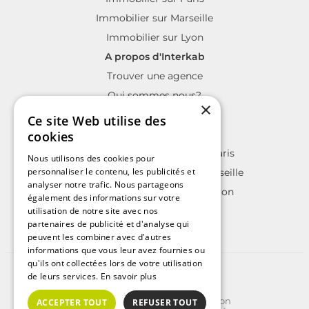
Immobilier sur Marseille
Immobilier sur Lyon
A propos d'Interkab
Trouver une agence
Qui sommes nous?
×
La charte Interkab
Ce site Web utilise des
Votre projet immobilier
cookies
Annonces immobilières sur Paris
Nous utilisons des cookies pour
personnaliser le contenu, les publicités et
Annonces immobilières sur Marseille
analyser notre trafic. Nous partageons
Annonces immobilières sur Lyon
également des informations sur votre
utilisation de notre site avec nos
partenaires de publicité et d'analyse qui
peuvent les combiner avec d'autres
informations que vous leur avez fournies ou
qu'ils ont collectées lors de votre utilisation
©2025 | Tous droits réservés
de leurs services.
En savoir plus
Plan du site
Conditions Générales d'Utilisation
ACCEPTER TOUT
REFUSER TOUT