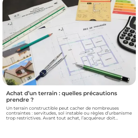
pour vendre un logement en toute conformité et éviter
les litiges.
Achat d’un terrain : quelles précautions
prendre ?
Un terrain constructible peut cacher de nombreuses
contraintes : servitudes, sol instable ou règles d’urbanisme
trop restrictives. Avant tout achat, l’acquéreur doit
consulter le plan local d’urbanisme, demander un
certificat d’urbanisme et, si besoin, faire réaliser une étude
de sol pour sécuriser son projet de construction. Nous
vous guidons sur les vérifications à effectuer avant de