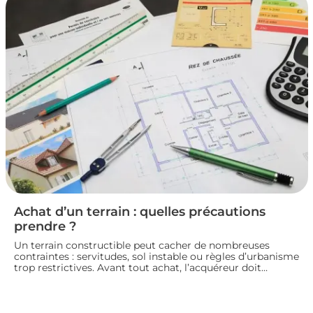
pour vendre un logement en toute conformité et éviter
les litiges.
Achat d’un terrain : quelles précautions
prendre ?
Un terrain constructible peut cacher de nombreuses
contraintes : servitudes, sol instable ou règles d’urbanisme
trop restrictives. Avant tout achat, l’acquéreur doit
consulter le plan local d’urbanisme, demander un
certificat d’urbanisme et, si besoin, faire réaliser une étude
de sol pour sécuriser son projet de construction. Nous
vous guidons sur les vérifications à effectuer avant de