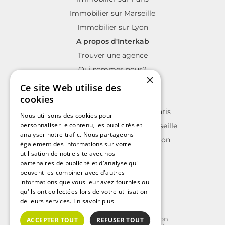
Immobilier sur Marseille
Immobilier sur Lyon
A propos d'Interkab
Trouver une agence
Qui sommes nous?
×
La charte Interkab
Ce site Web utilise des
Votre projet immobilier
cookies
Annonces immobilières sur Paris
Nous utilisons des cookies pour
personnaliser le contenu, les publicités et
Annonces immobilières sur Marseille
analyser notre trafic. Nous partageons
Annonces immobilières sur Lyon
également des informations sur votre
utilisation de notre site avec nos
partenaires de publicité et d'analyse qui
peuvent les combiner avec d'autres
informations que vous leur avez fournies ou
qu'ils ont collectées lors de votre utilisation
©2025 | Tous droits réservés
de leurs services.
En savoir plus
Plan du site
Conditions Générales d'Utilisation
ACCEPTER TOUT
REFUSER TOUT