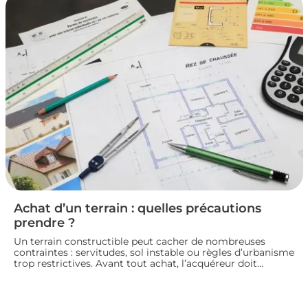
pour vendre un logement en toute conformité et éviter
les litiges.
Achat d’un terrain : quelles précautions
prendre ?
Un terrain constructible peut cacher de nombreuses
contraintes : servitudes, sol instable ou règles d’urbanisme
trop restrictives. Avant tout achat, l’acquéreur doit
consulter le plan local d’urbanisme, demander un
certificat d’urbanisme et, si besoin, faire réaliser une étude
de sol pour sécuriser son projet de construction. Nous
vous guidons sur les vérifications à effectuer avant de